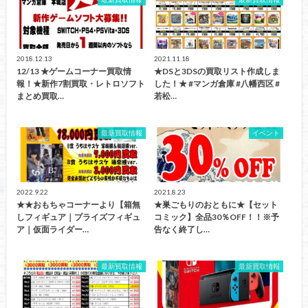
2018.12.13
2021.11.18
12/13 ★ゲームコーナー買取情
★DSと3DSの買取リスト作成しま
報！★新作7割買取・レトロソフト
した！★ #マンガ倉庫 #八幡西区 #
まとめ買取…
若松…
最新買取情報
イベント
2022.9.22
2021.8.23
★★おもちゃコーナーより【箱無
★巣ごもりのおともに★【セット
しフィギュア｜プライズフィギュ
コミック】全品30％OFF！！※予
ア｜仮面ライダー…
告なく終了し…
最新買取情報
最新買取情報