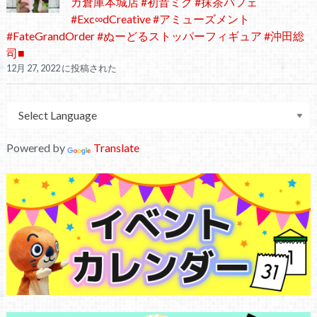
ガ倉庫本城店 #初音ミク #抹茶パフェ
#Exc∞dCreative #アミューズメント
#FateGrandOrder #ぬーどるストッパーフィギュア #沖田総
司■
12月 27, 2022 に投稿された
Powered by
Translate