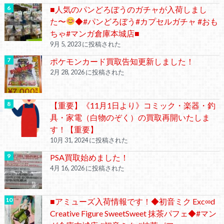
■人気のパンどろぼうのガチャが入荷しまし
た〜
◆#パンどろぼう#カプセルガチャ #おも
ちゃ#マンガ倉庫本城店■
9月 5, 2023 に投稿された
ポケモンカード買取告知更新しました！
2月 28, 2026 に投稿された
【重要】《11月1日より》コミック・楽器・釣
具・家電（白物のぞく）の買取再開いたしま
す！【重要】
10月 31, 2024 に投稿された
PSA買取始めました！
4月 16, 2026 に投稿された
■アミューズ入荷情報です！◆初音ミク Exc∞d
Creative Figure SweetSweet 抹茶パフェ◆#マン