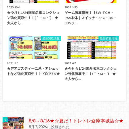
2020.10.6
2022.6.30
★今月も1/24国産名車コレクショ
ゲーム買取情報！【SWITCH・
ン強化買取中！！(｀・ω・´)ゞ★
PS4本体｜スイッチ・SFC・DS・
大人から…
3DSソ…
最新買取情報
最新買取情報
2021.5.6
2021.4.7
★デアゴスティーニ系・アシェッ
★今月も1/24国産名車コレクショ
トなど強化買取中！！ヾ(≧▽≦)ﾉ★
ン強化買取中！！(｀・ω・´)ゞ★
大人から…
8/8～8/16★☆夏だ！トレトレ倉庫本城店☆★
8月 7, 2026 に投稿された