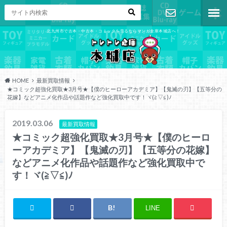
北九州市で古本・中古本・コミックを売るならマンガ倉庫本城店へ！
お問い合わ
せ
HOME
最新買取情報
★コミック超強化買取★3月号★【僕のヒーローアカデミア】【鬼滅の刃】【五等分の
花嫁】などアニメ化作品や話題作など強化買取中です！ヾ(≧▽≦)ﾉ
2019.03.06
最新買取情報
★コミック超強化買取★3月号★【僕のヒーロ
ーアカデミア】【鬼滅の刃】【五等分の花嫁】
などアニメ化作品や話題作など強化買取中で
す！ヾ(≧▽≦)ﾉ
LINE