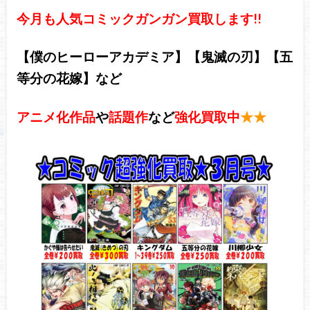
今月も人気コミックガンガン買取します!!
【僕のヒーローアカデミア】【鬼滅の刃】【五
等分の花嫁】など
アニメ化作品
や
話題作
など
強化買取中
★★