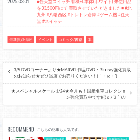
2025.03.01
■任天堂スイッチ 有機EL本体(ホワイト) 未使用品
を33,500円にて 買取させていただきました■ #北
九州 #八幡西区 #トレトレ倉庫 #ゲーム機 #任天
堂 #スイッチ
最新買取情報
イベント
コミック/書籍
本
3/5 DVDコーナーより★MARVEL作品DVD・Blu-ray強化買取
のお知らせ★ぜひ当店でお売りください！(｀・ω・´)ゞ
★スペシャルスケール 1/24★今月も！国産名車コレクショ
ン強化買取中です((((ｏﾉ´3｀)ﾉ♪
RECOMMEND
こちらの記事も人気です。
最新買取情報
最新買取情報