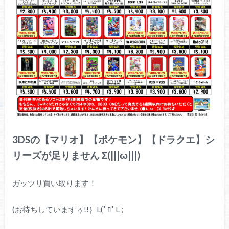
3DSの【マリオ】【ポケモン】【ドラクエ】シ
リーズが足りません Σ(|||ω|||)
ガッツリ買い取ります！
(お待ちしていますぅ!!｝L(ﾟﾛﾟL ;