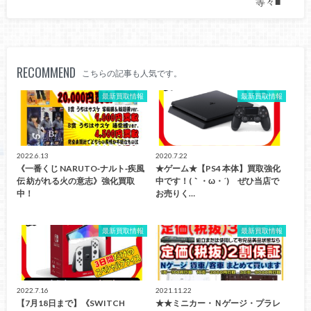
等々■
RECOMMEND
こちらの記事も人気です。
最新買取情報
最新買取情報
2022.6.13
2020.7.22
《一番くじ NARUTO‐ナルト‐疾風
★ゲーム★【PS4 本体】買取強化
伝 紡がれる火の意志》強化買取
中です！(｀・ω・´)ゞぜひ当店で
中！
お売りく…
最新買取情報
最新買取情報
2022.7.16
2021.11.22
【7月18日まで】《SWITCH
★★ミニカー・Ｎゲージ・プラレ