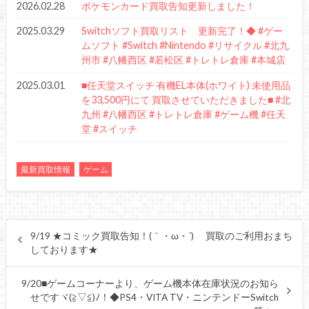
2026.02.28
ポケモンカード買取告知更新しました！
2025.03.29
Switchソフト買取リスト 更新完了！◆ #ゲー
ムソフト #Switch #Nintendo #リサイクル #北九
州市 #八幡西区 #若松区 #トレトレ倉庫 #本城店
2025.03.01
■任天堂スイッチ 有機EL本体(ホワイト) 未使用品
を33,500円にて 買取させていただきました■ #北
九州 #八幡西区 #トレトレ倉庫 #ゲーム機 #任天
堂 #スイッチ
最新買取情報
ゲーム
9/19 ★コミック買取告知！(｀・ω・´)ゞ 買取のご利用おまち
しております★
9/20■ゲームコーナーより、ゲーム機本体在庫状況のお知ら
せですヾ(≧▽≦)ﾉ！◆PS4・VITA TV・ニンテンドーSwitch