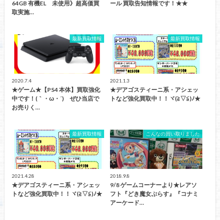
64GB 有機EL 未使用》超高価買
ール 買取告知情報です！★★
取実施…
最新買取情報
最新買取情報
2020.7.4
2021.1.3
★ゲーム★【PS4 本体】買取強化
★デアゴスティーニ系・アシェッ
中です！(｀・ω・´)ゞぜひ当店で
トなど強化買取中！！ヾ(≧▽≦)ﾉ★
お売りく…
最新買取情報
こんなの買い取りました
2021.4.28
2018.9.8
★デアゴスティーニ系・アシェッ
9/8 ゲームコーナーより★レアソ
トなど強化買取中！！ヾ(≧▽≦)ﾉ★
フト『どき魔女ぷらす』『コナミ
アーケード…