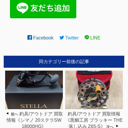
Facebook
Twitter
LINE
同カテゴリー前後の記事
釣具/アウトドア 買取
釣具/アウトドア 買取情報
前へ
情報《シマノ 20ステラSW
《黒鯛工房 ブラッキー THE
18000HG》
落し込み Z65-S》
次へ