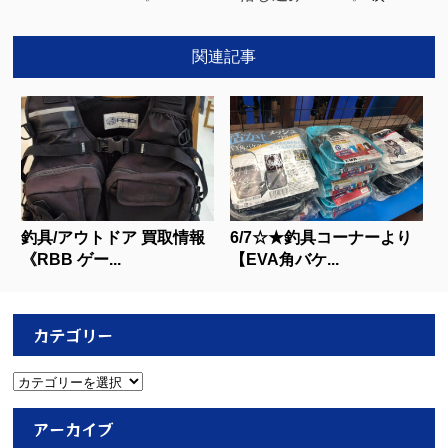
関連記事
釣具/アウトドア 買取情報
6/7☆★釣具コーナーより
《RBB ゲー...
【EVA角バケ...
カテゴリー
カ
テ
ゴ
アーカイブ
リ