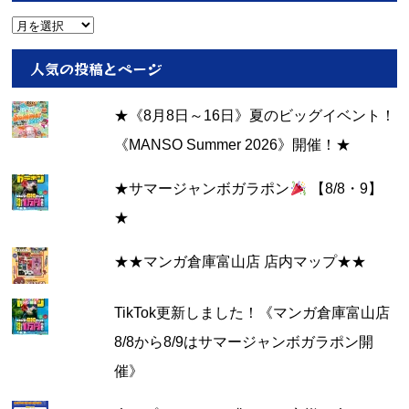
ー
ア
ー
カ
人気の投稿とページ
イ
ブ
★《8月8日～16日》夏のビッグイベント！
《MANSO Summer 2026》開催！★
★サマージャンボガラポン
【8/8・9】
★
★★マンガ倉庫富山店 店内マップ★★
TikTok更新しました！《マンガ倉庫富山店
8/8から8/9はサマージャンボガラポン開
催》