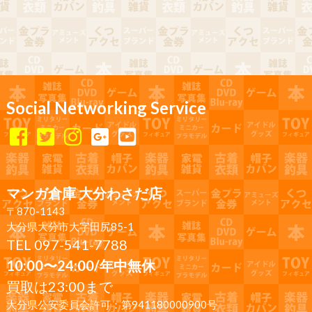
Social Networking Service
マンガ倉庫 大分わさだ店
〒870-1143
大分県大分市大字田尻85-1
TEL 097-541-7788
10:00〜24:00/年中無休
買取は23:00まで
大分県公安委員会許可：第941180000900号