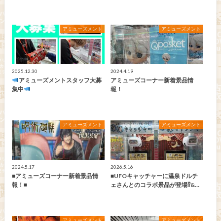
アミューズメント
アミューズメント
2025.12.30
2024.4.19
アミューズメントスタッフ大募
アミューズコーナー新着景品情
集中
報！
アミューズメント
アミューズメント
2024.5.17
2026.5.16
■アミューズコーナー新着景品情
■UFOキャッチャーに温泉ドルチ
報！■
ェさんとのコラボ景品が登場⁉&…
アミューズメント
アミューズメント