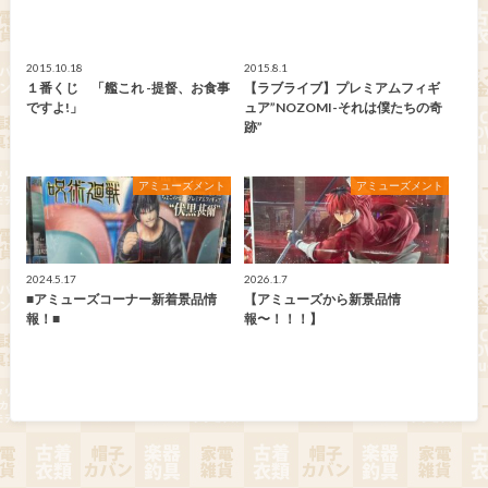
2015.10.18
2015.8.1
１番くじ 「艦これ -提督、お食事
【ラブライブ】プレミアムフィギ
ですよ!」
ュア”NOZOMI-それは僕たちの奇
跡”
アミューズメント
アミューズメント
2024.5.17
2026.1.7
■アミューズコーナー新着景品情
【アミューズから新景品情
報！■
報〜！！！】