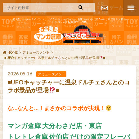
超大型エンターテイメントリサイクルショップ"マンガ倉庫大分わさだ店"へのご来店是非お待ち
しております!365日年中無休
お問い合わ
せ
HOME
アミューズメント
■UFOキャッチャーに温泉ドルチェさんとのコラボ景品が登場
■
2026.05.16
アミューズメント
■UFOキャッチャーに温泉ドルチェさんとのコ
ラボ景品が登場
■
な…なんと…！まさかのコラボが実現！
マンガ倉庫 大分わさだ店・東店
トレトレ倉庫 佐伯店 だけの限定フレーバ