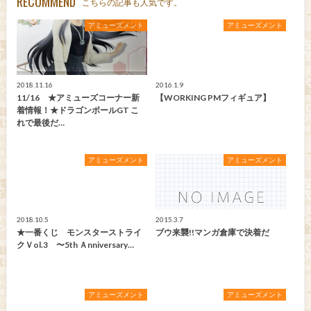
RECOMMEND
こちらの記事も人気です。
アミューズメント
アミューズメント
2018.11.16
2016.1.9
11/16 ★アミューズコーナー新
【WORKING PMフィギュア】
着情報！★ドラゴンボールGT こ
れで最後だ…
アミューズメント
アミューズメント
2018.10.5
2015.3.7
★一番くじ モンスターストライ
ブウ来襲!!マンガ倉庫で決着だ
クＶol.3 〜5th Ａnniversary…
アミューズメント
アミューズメント