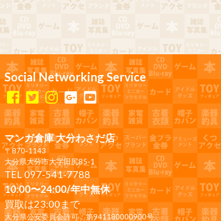
Social Networking Service
マンガ倉庫 大分わさだ店
〒870-1143
大分県大分市大字田尻85-1
TEL 097-541-7788
10:00〜24:00/年中無休
買取は23:00まで
大分県公安委員会許可：第941180000900号