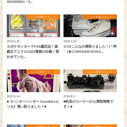
XD4000HG・S…
こんなの買取りました！
こんなの買取りました！
2022.6.20
2020.2.20
☆ポケモンカードPSA鑑定品！遊
2/20 こんなの買取りました！( *´艸
戯王アニクロ2022青眼の白龍！買
｀)★CONVERSE RUN S…
わせていた…
こんなの買取りました！
こんなの買取りました！
2025.6.14
2026.8.2
■《ハンターハンター Grandista ヒ
■釣具のコーナーから買取情報で
ソカ》買い取りました！■
す！■
こんなの買取りました！
こんなの買取りました！