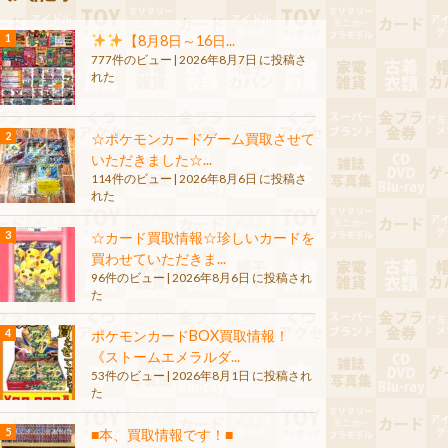
【8月8日～16日...
777件のビュー
|
2026年8月7日 に投稿さ
れた
☆ポケモンカードゲーム買取させて
いただきました☆...
114件のビュー
|
2026年8月6日 に投稿さ
れた
☆カード買取情報☆珍しいカードを
買わせていただきま...
96件のビュー
|
2026年8月6日 に投稿され
た
ポケモンカードBOX買取情報！
《ストームエメラルダ...
53件のビュー
|
2026年8月1日 に投稿され
た
■本、買取情報です！■