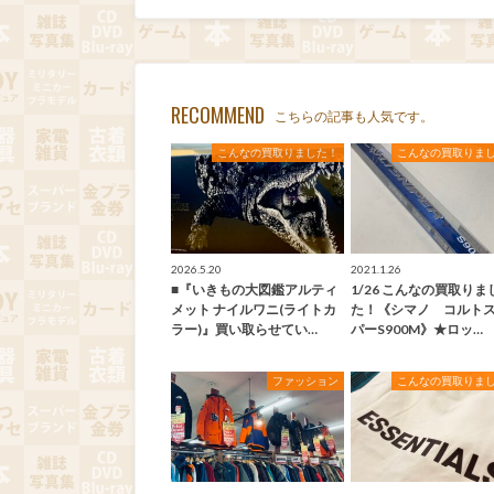
RECOMMEND
こちらの記事も人気です。
こんなの買取りました！
こんなの買取りま
2026.5.20
2021.1.26
■『いきもの大図鑑アルティ
1/26 こんなの買取りま
メット ナイルワニ(ライトカ
た！《シマノ コルト
ラー)』買い取らせてい…
パーS900M》★ロッ…
ファッション
こんなの買取りま