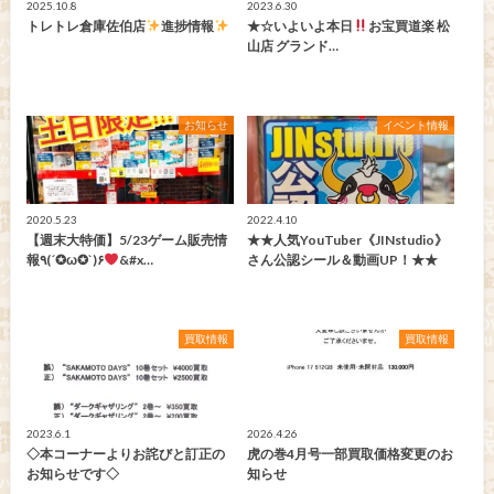
2025.10.8
2023.6.30
トレトレ倉庫佐伯店
進捗情報
★☆いよいよ本日
お宝買道楽 松
山店 グランド…
お知らせ
イベント情報
2020.5.23
2022.4.10
【週末大特価】5/23ゲーム販売情
★★人気YouTuber《JINstudio》
報٩(´✪ω✪`)۶
&#x…
さん公認シール＆動画UP！★★
買取情報
買取情報
2023.6.1
2026.4.26
◇本コーナーよりお詫びと訂正の
虎の巻4月号一部買取価格変更のお
お知らせです◇
知らせ