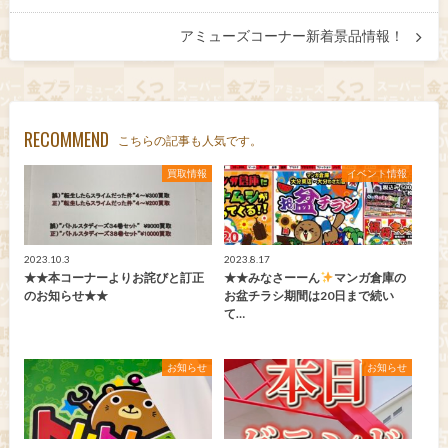
アミューズコーナー新着景品情報！
RECOMMEND
こちらの記事も人気です。
買取情報
イベント情報
2023.10.3
2023.8.17
★★本コーナーよりお詫びと訂正
★★みなさーーん
マンガ倉庫の
のお知らせ★★
お盆チラシ期間は20日まで続い
て…
お知らせ
お知らせ