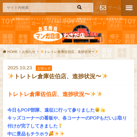
超大型エンターテイメントリサイクルショップ"マンガ倉庫大分わさだ店"へのご来店是非お待ち
しております!365日年中無休
お問い合わ
せ
HOME
お知らせ
トレトレ倉庫佐伯店、進捗状況〜
2025.10.23
お知らせ
トレトレ倉庫佐伯店、進捗状況〜
トレトレ倉庫佐伯店、進捗状況〜
今日もPOP部隊、遠征に行って参りました
キッズコーナーの看板や、各コーナーのPOPもだいぶ取り
付けが完了してきました
中に景品もチラホラ