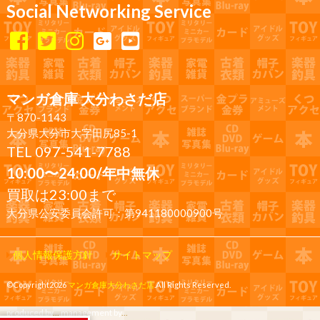
Social Networking Service
マンガ倉庫 大分わさだ店
〒870-1143
大分県大分市大字田尻85-1
TEL 097-541-7788
10:00〜24:00/年中無休
買取は23:00まで
大分県公安委員会許可：第941180000900号
個人情報保護方針
サイトマップ
©Copyright2026
マンガ倉庫大分わさだ店
.All Rights Reserved.
produced by
...
management by
...