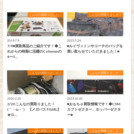
こんなの買取りました！
こんなの買取りました！
2019.7.9
2025.5.24
7/9■買取商品のご紹介です！◆こ
■ルイヴィトンやコーチのバッグを
れからの時期に活躍のColemanの
買い取らせていただきました！■
4〜5…
こんなの買取りました！
こんなの買取りました！
2020.2.20
2023.10.30
2/20 こんなの買取りました！
■おもちゃ買取情報です！◆CSM
(｀・ω・´)ゞ【メガバス FX68L】
カブトゼクター、ホッパーゼクタ
★ロ…
ー■
こんなの買取りました！
こんなの買取りました！