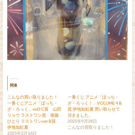
関連
こんなの買い取りました！
一番くじ アニメ「ぼっち・
一番くじアニメ「ぼっち・
ざ・ろっく！」VOLUME 4 B
ざ・ろっく」vol3 C賞 山田
賞 伊地知虹夏 買い取らせて
リョウ ラストワン賞 後藤
頂きました。
ひとり ラストワンver B賞
2025年9月28日
伊地知虹夏
こんなの買取りました！
2025年2月16日