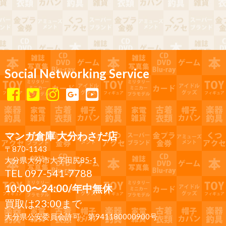
Social Networking Service
マンガ倉庫 大分わさだ店
〒870-1143
大分県大分市大字田尻85-1
TEL 097-541-7788
10:00〜24:00/年中無休
買取は23:00まで
大分県公安委員会許可：第941180000900号