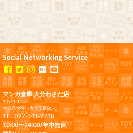
Social Networking Service
マンガ倉庫 大分わさだ店
〒870-1143
大分県大分市大字田尻85-1
TEL 097-541-7788
10:00〜24:00/年中無休