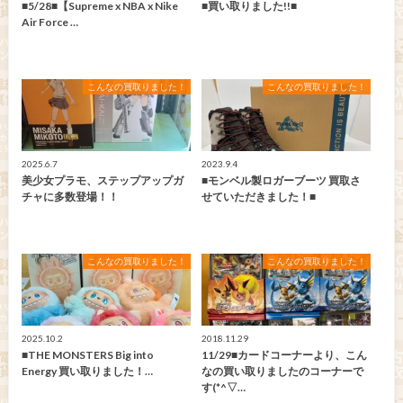
■5/28■【Supreme x NBA x Nike
■買い取りました!!■
Air Force …
こんなの買取りました！
こんなの買取りました！
2025.6.7
2023.9.4
美少女プラモ、ステップアップガ
■モンベル製ロガーブーツ 買取さ
チャに多数登場！！
せていただきました！■
こんなの買取りました！
こんなの買取りました！
2025.10.2
2018.11.29
■THE MONSTERS Big into
11/29■カードコーナーより、こん
Energy 買い取りました！…
なの買い取りましたのコーナーで
す(*^▽…