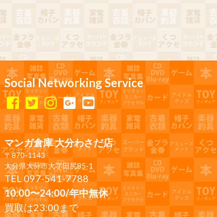
Social Networking Service
マンガ倉庫 大分わさだ店
〒870-1143
大分県大分市大字田尻85-1
TEL 097-541-7788
10:00〜24:00/年中無休
買取は23:00まで