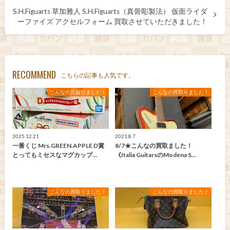
S.H.Figuarts 草加雅人 S.H.Figuarts（真骨彫製法） 仮面ライダ
ーファイズ アクセルフォーム 買取させていただきました！
RECOMMEND
こちらの記事も人気です。
こんなの買取りました！
こんなの買取りました！
2025.12.21
2021.8.7
一番くじ Mrs.GREEN.APPLE D賞
8/7★こんなの買取ました！
とってもミセスなマグカップ…
《Italia GuitarsのModena S…
こんなの買取りました！
こんなの買取りました！