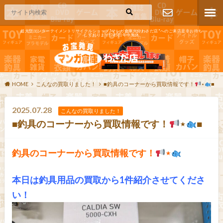
超大型エンターテイメントリサイクルショップ"マンガ倉庫大分わさだ店"へのご来店是非お待ち
しております!365日年中無休
お問い合わ
せ
HOME
こんなの買取りました！
■釣具のコーナーから買取情報です！
⋆
■
2025.07.28
こんなの買取りました！
■釣具のコーナーから買取情報です！
⋆
■
釣具のコーナーから買取情報です！
⋆
本日は釣具用品の買取から1件紹介させてくださ
い！