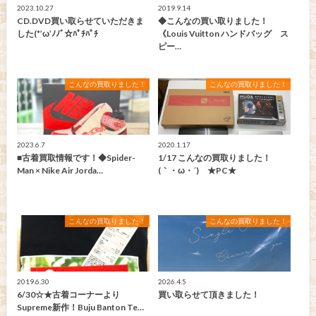
2023.10.27
2019.9.14
CD.DVD買い取らせていただきま
◆こんなの買い取りました！
した(*’ω’ﾉﾉﾞ☆ﾊﾟﾁﾊﾟﾁ
《Louis Vuitton ハンドバッグ ス
ピー…
こんなの買取りました！
こんなの買取りました！
2023.6.7
2020.1.17
■古着買取情報です！◆Spider-
1/17 こんなの買取りました！
Man × Nike Air Jorda…
(｀・ω・´)ゞ★PC★
こんなの買取りました！
こんなの買取りました！
2019.6.30
2026.4.5
6/30☆★古着コーナーより
買い取らせて頂きました！
Supreme新作！Buju Banton Te…