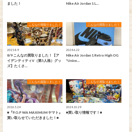
ました！
Nike Air Jordan 1 L…
こんなの買取りました！
こんなの買取りました！
2021.8.9
2024.6.22
8/9 こんなの買取りました！【ア
Nike Air Jordan 1 Retro High OG
イデンティティV（第5人格）グッ
"Unive…
ズ】たくさ…
こんなの買取りました！
こんなの買取りました！
2026.5.24
2024.10.29
■『P.O.P WA MAXIMUM ヤマト』
■買い取り情報です！■
買い取らせていただきました！■