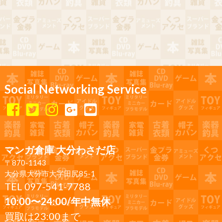
Social Networking Service
マンガ倉庫 大分わさだ店
〒870-1143
大分県大分市大字田尻85-1
TEL 097-541-7788
10:00〜24:00/年中無休
買取は23:00まで