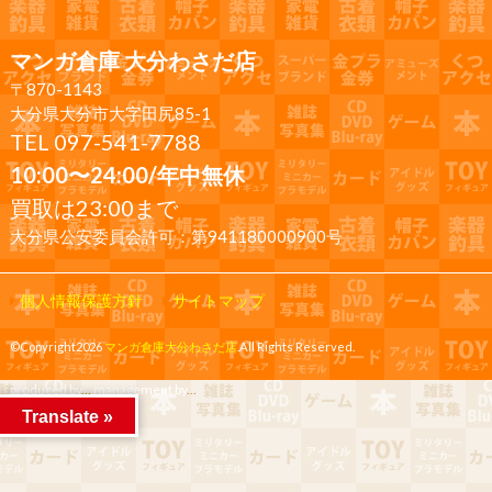
マンガ倉庫 大分わさだ店
〒870-1143
大分県大分市大字田尻85-1
TEL 097-541-7788
10:00〜24:00/年中無休
買取は23:00まで
大分県公安委員会許可：第941180000900号
個人情報保護方針
サイトマップ
©Copyright2026
マンガ倉庫大分わさだ店
.All Rights Reserved.
produced by
...
management by
...
Translate »