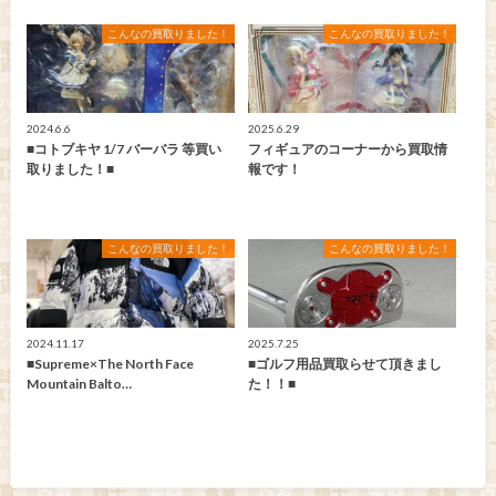
こんなの買取りました！
こんなの買取りました！
2024.6.6
2025.6.29
■コトブキヤ 1/7 バーバラ 等買い
フィギュアのコーナーから買取情
取りました！■
報です！
こんなの買取りました！
こんなの買取りました！
2024.11.17
2025.7.25
■Supreme×The North Face
■ゴルフ用品買取らせて頂きまし
Mountain Balto…
た！！■