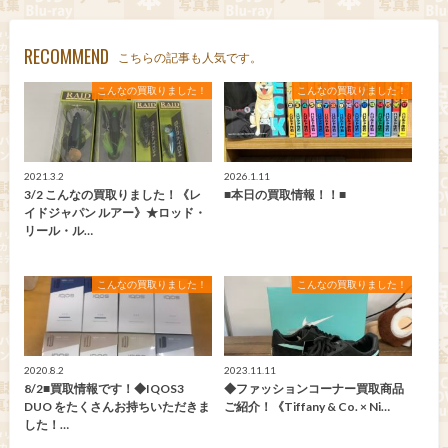
RECOMMEND
こちらの記事も人気です。
こんなの買取りました！
こんなの買取りました！
2021.3.2
2026.1.11
3/2 こんなの買取りました！《レ
■本日の買取情報！！■
イドジャパン ルアー》★ロッド・
リール・ル…
こんなの買取りました！
こんなの買取りました！
2020.8.2
2023.11.11
8/2■買取情報です！◆IQOS3
◆ファッションコーナー買取商品
DUO をたくさんお持ちいただきま
ご紹介！《Tiffany & Co. × Ni…
した！…