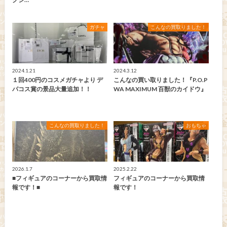
ガチャ
こんなの買取りました！
2024.1.21
2024.3.12
１回400円のコスメガチャより デ
こんなの買い取りました！『P.O.P
パコス賞の景品大量追加！！
WA MAXIMUM 百獣のカイドウ』
こんなの買取りました！
おもちゃ
2026.1.7
2025.2.22
■フィギュアのコーナーから買取情
フィギュアのコーナーから買取情
報です！■
報です！