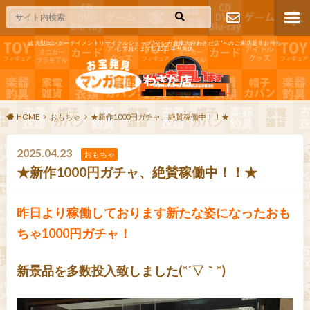
超大型エンターテイメントリサイクルショップ"マンガ倉庫大分わさだ店"へのご来店是非お待ち
しております!365日年中無休
お問い合わ
せ
HOME
おもちゃ
★新作1000円ガチャ、絶賛稼働中！！★
2025.04.23
おもちゃ
★新作1000円ガチャ、絶賛稼働中！！★
昨日より稼働しております新たな姿になったおも
ちゃ1000円ガチャ！
新景品を多数投入致しました(*´▽｀*)