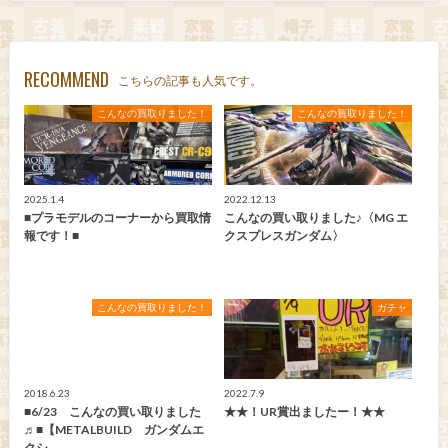
RECOMMEND
こちらの記事も人気です。
こんなの買取りました！
こんなの買取りました！
2025.1.4
2022.12.13
■プラモデルのコーナーから買取情
こんなの買い取りました♪〈MG エ
報です！■
クスプレスガンダム〉
こんなの買取りました！
ガチャ
2018.6.23
2022.7.9
■6/23 こんなの買い取りました
★★！UR賞出ましたー！★★
♬■【METALBUILD ガンダムエ
クシ…