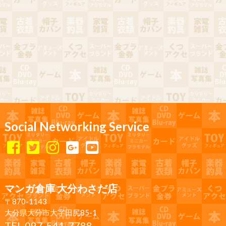
Social Networking Service
マンガ倉庫 大分わさだ店
〒870-1143
大分県大分市大字田尻85-1
TEL 097-541-7788