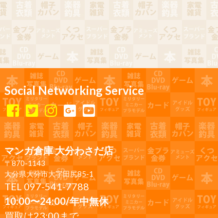
Social Networking Service
マンガ倉庫 大分わさだ店
〒870-1143
大分県大分市大字田尻85-1
TEL 097-541-7788
10:00〜24:00/年中無休
買取は23:00まで