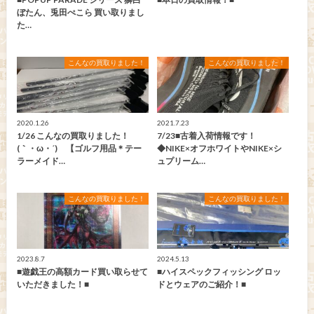
ぼたん、兎田ぺこら 買い取りまし
た…
こんなの買取りました！
こんなの買取りました！
2020.1.26
2021.7.23
1/26 こんなの買取りました！
7/23■古着入荷情報です！
(｀・ω・´)ゞ【ゴルフ用品＊テー
◆NIKE×オフホワイトやNIKE×シ
ラーメイド…
ュプリーム…
こんなの買取りました！
こんなの買取りました！
2023.8.7
2024.5.13
■遊戯王の高額カード買い取らせて
■ハイスペックフィッシング ロッ
いただきました！■
ドとウェアのご紹介！■