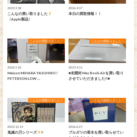
2023.3.18
2026.4.17
こんなの買い取りました
本日の買取情報！！
〈Apple製品〉
こんなの買取りました！
こんなの買取りました！
2026.5.10
2023.4.11
Maison MIHARA YASUHIRO /
■未開封 Mac Book Airを買い取り
PETERSON LOW …
させていただきました!!■
こんなの買取りました！
こんなの買取りました！
2023.12.13
2026.6.27
鬼滅の刃シリーズ
!!
ブルガリの香水を買い取らせてい