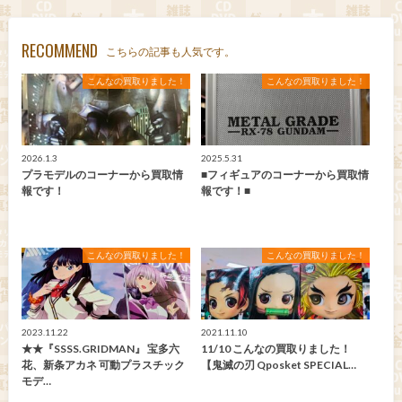
RECOMMEND
こちらの記事も人気です。
こんなの買取りました！
こんなの買取りました！
2026.1.3
2025.5.31
プラモデルのコーナーから買取情
■フィギュアのコーナーから買取情
報です！
報です！■
こんなの買取りました！
こんなの買取りました！
2023.11.22
2021.11.10
★★『SSSS.GRIDMAN』 宝多六
11/10 こんなの買取りました！
花、新条アカネ 可動プラスチック
【鬼滅の刃 Qposket SPECIAL…
モデ…