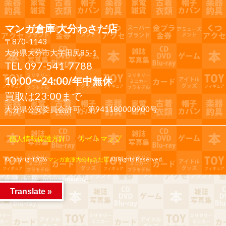
マンガ倉庫 大分わさだ店
〒870-1143
大分県大分市大字田尻85-1
TEL 097-541-7788
10:00〜24:00/年中無休
買取は23:00まで
大分県公安委員会許可：第941180000900号
個人情報保護方針
サイトマップ
©Copyright2026
マンガ倉庫大分わさだ店
.All Rights Reserved.
produced by
...
management by
...
Translate »