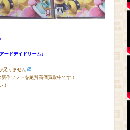
』
ュアードデイドリーム』
が足りません
tation5の新作ソフトを絶賛高価買取中です！
い！