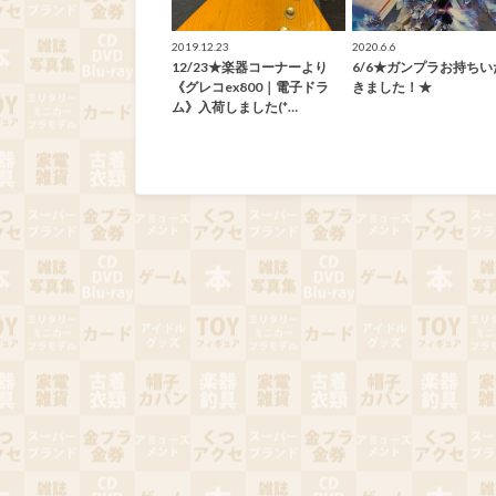
2019.12.23
2020.6.6
12/23★楽器コーナーより
6/6★ガンプラお持ちい
《グレコex800｜電子ドラ
きました！★
ム》入荷しました(*…