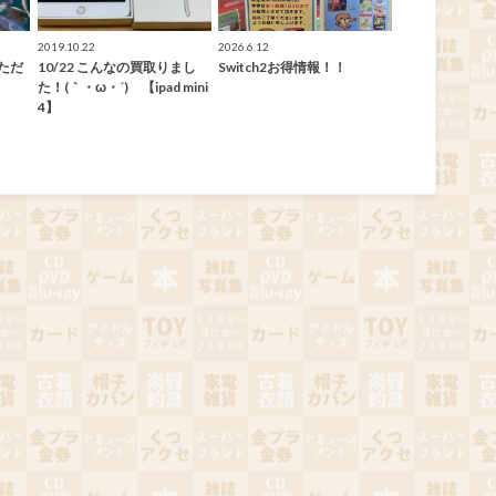
2019.10.22
2026.6.12
ただ
10/22 こんなの買取りまし
Switch2お得情報！！
た！(｀・ω・´)ゞ【ipad mini
4】