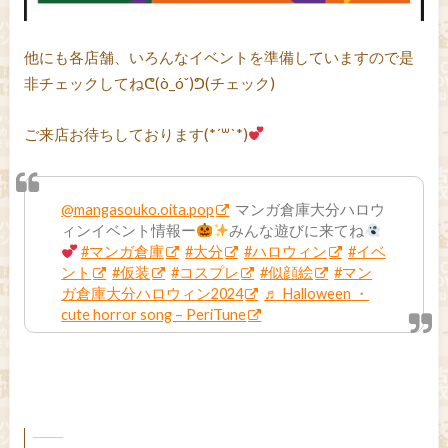
他にも各店舗、いろんなイベントを準備していますので是
非チェックしてねᕦ(ò_óˇ)ᕤ(チェック)
ご来店お待ちしております(*´꒳`*)
@mangasouko.oita.pop
マンガ倉庫大分ハロウ
ィンイベント情報ー
みんな遊びに来てね
#マンガ倉庫
#大分
#ハロウィン
#イベ
ント
#仮装
#コスプレ
#似顔絵
#マン
ガ倉庫大分ハロウィン2024
♬ Halloween ・
cute horror song – PeriTune