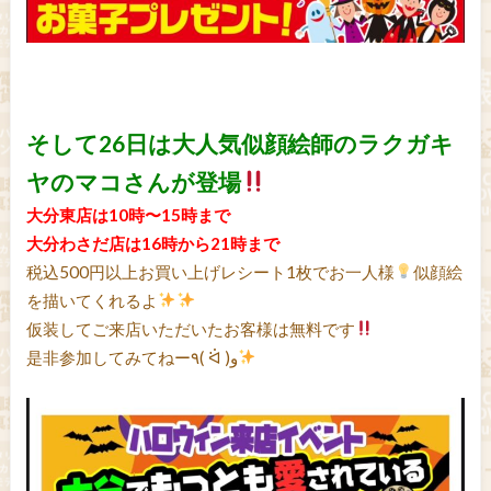
そして26日は大人気似顔絵師のラクガキ
ヤのマコさんが登場
大分東店は10時〜15時まで
大分わさだ店は16時から21時まで
税込500円以上お買い上げレシート1枚でお一人様
似顔絵
を描いてくれるよ
仮装してご来店いただいたお客様は無料です
是非参加してみてねー٩( ᐛ )و