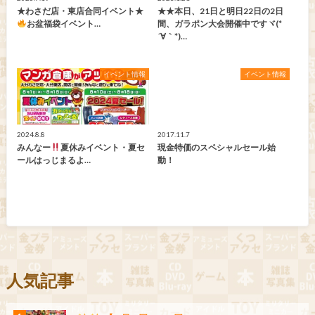
★わさだ店・東店合同イベント★
★★本日、21日と明日22日の2日
お盆福袋イベント…
間、ガラポン大会開催中ですヾ(*
´∀｀*)…
イベント情報
イベント情報
2024.8.8
2017.11.7
みんなー
夏休みイベント・夏セ
現金特価のスペシャルセール始
ールはっじまるよ…
動！
人気記事