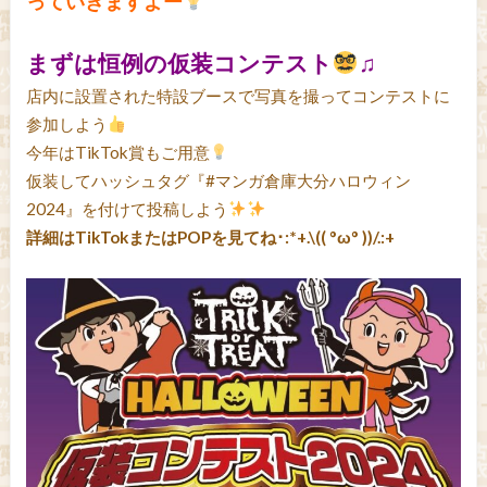
っていきますよー
まずは恒例の仮装コンテスト
♫
店内に設置された特設ブースで写真を撮ってコンテストに
参加しよう
今年はTikTok賞もご用意
仮装してハッシュタグ『#マンガ倉庫大分ハロウィン
2024』を付けて投稿しよう
詳細はTikTokまたはPOPを見てね･:*+.\(( °ω° ))/.:+