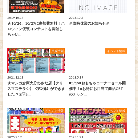
2019.10.17
2015.10.2
★10/26、10/27に参加費無料！ハ
※臨時休業のお知らせ※
ロウィン仮装コンテストを開催し
ちゃい…
買取情報
イベント情報
2021.12.13
2018.5.19
★マンガ倉庫大分わさだ店【クリ
■5/19■おもちゃコーナーセール開
スマスチラシ】《第2弾》ができま
催中！■お得にお目当て商品GET
したヾ(≧▽≦…
のチャン…
イベント情報
イベント情報
2025.7.19
2023.1.21