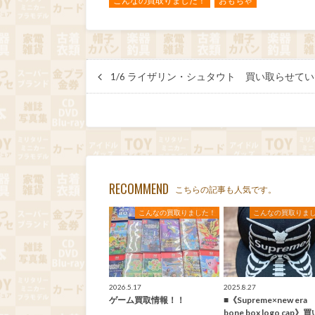
こんなの買取りました！
おもちゃ
1/6 ライザリン・シュタウト 買い取らせて
RECOMMEND
こちらの記事も人気です。
こんなの買取りました！
こんなの買取りま
2026.5.17
2025.8.27
ゲーム買取情報！！
■《Supreme×new er
bone box logo cap》