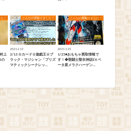
した！
こんなの買取りました！
こんなの買取りました！
2021.2.13
2021.1.25
◆村上
2/13 ☆カード☆遊戯王☆ブ
1/25■おもちゃ買取情報で
ロの
ラック・マジシャン「プリズ
す！◆聖闘士聖衣神話EX ベ
マティックシークレッ…
ータ星メラクハーゲン…