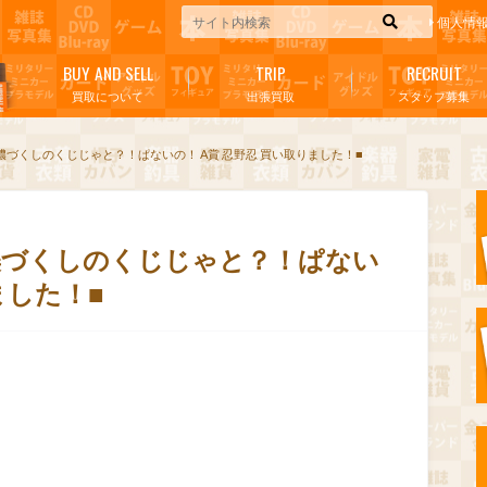
個人情
BUY AND SELL
TRIP
RECRUIT
買取について
出張買取
スタッフ募集
 儂づくしのくじじゃと？！ぱないの！ A賞 忍野忍 買い取りました！■
 儂づくしのくじじゃと？！ぱない
ました！■