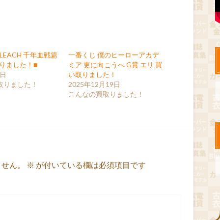
LEACH 千年血戦篇
一番くじ 僕のヒーローアカデ
取りました！■
ミア 更に向こうへ G賞 エリ 買
5日
い取りました！
取りました！
2025年12月19日
こんなの買取りました！
ません。
※
が付いている欄は必須項目です