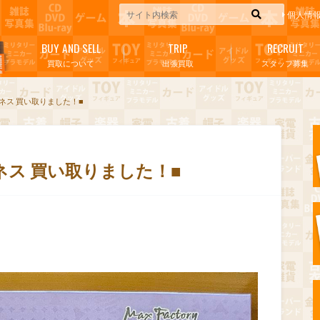
個人情
BUY AND SELL
TRIP
RECRUIT
買取について
出張買取
スタッフ募集
クネス 買い取りました！■
クネス 買い取りました！■