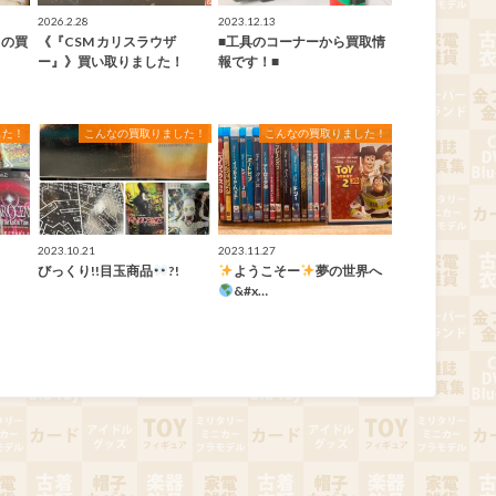
2026.2.28
2023.12.13
ゃの買
《『CSM カリスラウザ
■工具のコーナーから買取情
ー』》買い取りました！
報です！■
した！
こんなの買取りました！
こんなの買取りました！
2023.10.21
2023.11.27
びっくり!!目玉商品
?!
ようこそー
夢の世界へ
&#x…