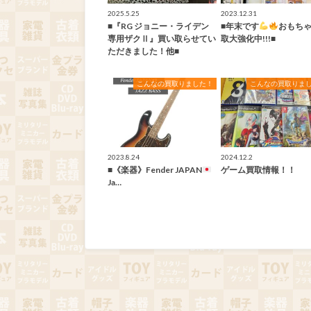
2025.5.25
2023.12.31
■『RG ジョニー・ライデン
■年末です
おもち
専用ザクⅡ』買い取らせてい
取大強化中!!!■
ただきました！他■
こんなの買取りました！
こんなの買取りま
2023.8.24
2024.12.2
■《楽器》Fender JAPAN
ゲーム買取情報！！
Ja…