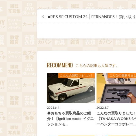
■RPS SE CUSTOM 24 │FERNANDES！
RECOMMEND
こちらの記事も人気です。
こんなの買取りました！
こんなの買取りま
2023.6.4
2022.3.7
◆おもちゃ買取商品のご紹
こんなの買取りました
介！【ignition model イグニ
【TANAKA WORKS 
ッションモ…
ーハンターコラボレー…