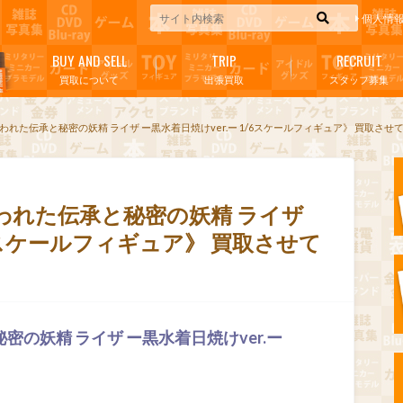
個人情
BUY AND SELL
TRIP
RECRUIT
買取について
出張買取
スタッフ募集
われた伝承と秘密の妖精 ライザ ー黒水着日焼けver.ー 1/6スケールフィギュア》 買取させ
われた伝承と秘密の妖精 ライザ
/6スケールフィギュア》 買取させて
密の妖精 ライザ ー黒水着日焼けver.ー