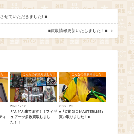
買い取りさせていただきました!!■
■買取情報更新いたしました！■
した！
こんなの買取りました！
こんなの買取りました！
2023.12.12
2025.8.23
！
どんどん来てます！！フィギ
■『C賞 DIO MASTERLISE』
シティ
ュ アーツ多数買取しまし
買い取りました！■
た！！