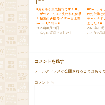
■おもちゃ買取情報です！◆ラ
■Phat ラ
イザのアトリエ2 失われた伝承
れた伝承と
と秘密の妖精 ライザ ー白水着
チャイナドレ
ver.ー 1/6 等々■
ました！■
2023年8月24日
2025年10月
こんなの買取りました！
こんなの買
コメントを残す
メールアドレスが公開されることはあり
コメント
※