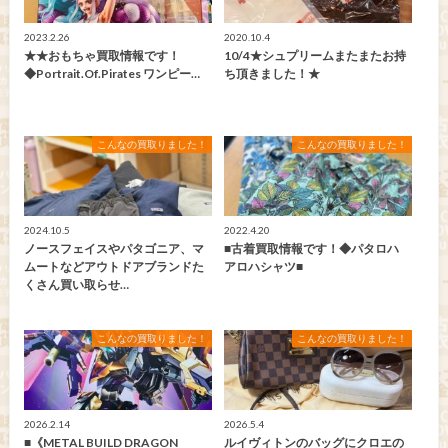
2023.2.26
2020.10.4
★★おもちゃ買取情報です！
10/4★シュプリームまたまたお持
◆Portrait.Of.Pirates ワンピー…
ち頂きました！★
こんなの買取りました！
こんなの買取りました！
2024.10.5
2022.4.20
ノースフェイスやパタゴニア、マ
■古着買取情報です！◆パタロハ
ムートなどアウトドアブランドた
アロハシャツ■
くさん買い取らせ…
こんなの買取りました！
こんなの買取りました！
2026.2.14
2026.5.4
■《METAL BUILD DRAGON
ルイヴィトンのバッグにクロエの