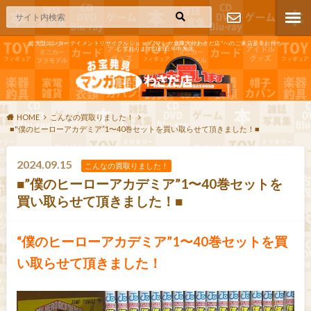
超大型エンターテイメントリサイクルショップ"マンガ倉庫大分わさだ店"へのご来店是非お待ち
しております!365日年中無休
お問い合わ
せ
HOME
こんなの買取りました！
■"僕のヒーローアカデミア”1〜40巻セットを買い取らせて頂きました！■
2024.09.15
こんなの買取りました！
■”僕のヒーローアカデミア”1〜40巻セットを
買い取らせて頂きました！■
“僕のヒーローアカデミア”1〜40巻セットを買
い取らせて頂きました！