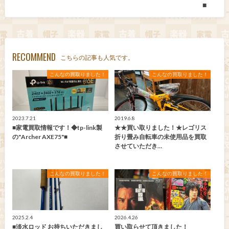
■
RECOMMEND
こちらの記事も人気です。
こんなの買取りました！
こんなの買取りました！
2023.7.21
2019.6.8
■家電買取情報です！◆tp-link製
★★買い取りました！★レゴリス
の"Archer AXE75"■
折り畳み自転車の未使用品を買取
させていただき…
こんなの買取りました！
こんなの買取りました！
2025.2.4
2026.4.26
■淡水ロッド お持ちいただきまし
買い取らせて頂きました！