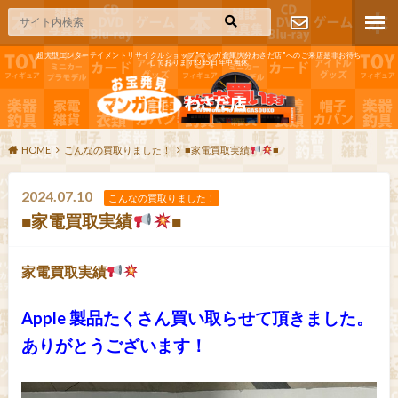
超大型エンターテイメントリサイクルショップ"マンガ倉庫大分わさだ店"へのご来店是非お待ち
しております!365日年中無休
お問い合わ
せ
HOME
こんなの買取りました！
■家電買取実績
■
2024.07.10
こんなの買取りました！
■家電買取実績
■
家電買取実績
Apple 製品たくさん買い取らせて頂きました。
ありがとうございます！