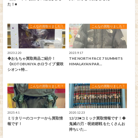
た！■
こんなの買取りました！
こんなの買取りました！
2023.2.20
2023.9.17
◆おもちゃ買取商品ご紹介！
THE NORTH FACE 7 SUMMITS
《KOTOBUKIYA ホロライブ 紫咲
HIMALAYAN PAR…
シオン+特…
こんなの買取りました！
こんなの買取りました！
2025.4.1
2020.12.23
ミリタリーのコーナーから買取情
12/23■コミック買取情報です！◆
報です！
鬼滅の刃・呪術廻戦 をたくさんお
持ちいた…