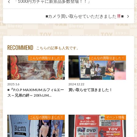
「1000円ガチャに新景品多数登場！！」
■カメラ買い取らせていただきました
■
RECOMMEND
こちらの記事も人気です。
こんなの買取りました！
こんなの買取りました！
2025.1.6
2024.12.22
■『P.O.P MAXIMUM ルフィ&エー
買い取らせて頂きました！
ス～兄弟の絆～ 20th LIM…
こんなの買取りました！
イベント情報