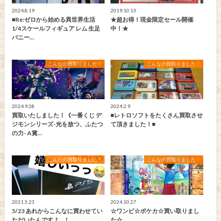
2024.8.19
2019.10.13
■Re:ゼロから始める異世界生活
★超お得！現金限定セール開催
1/4スケールフィギュア レム 生足
中！★
バニー…
こんなの買取りました！
こんなの買取りました！
2024.9.28
2024.2.9
買取いたしました！《一番くじ デ
■レトロソフトをたくさん買取させ
ジモンシリーズ-光を放つ、ふたつ
て頂きました！■
の力- A賞…
こんなの買取りました！
こんなの買取りました！
2021.5.23
2024.10.27
5/23 あれからこんなに買わせてい
☆ワンピ☆ポケカ☆買い取りまし
ただいたんですよ…！
た☆