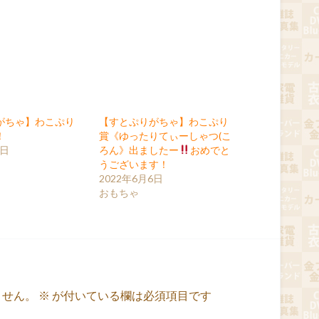
がちゃ】わこぷり
【すとぷりがちゃ】わこぷり
！
賞《ゆったりてぃーしゃつ(こ
7日
ろん》出ましたー
おめでと
うございます！
2022年6月6日
おもちゃ
ません。
※
が付いている欄は必須項目です