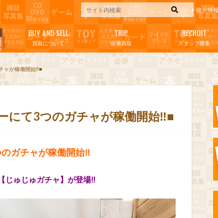
個人情
BUY AND SELL
TRIP
RECRUIT
買取について
出張買取
スタッフ募集
チャが稼働開始‼■
ーにて3つのガチャが稼働開始‼■
つのガチャが稼働開始‼
【じゅじゅガチャ】が登場‼