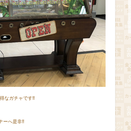
お得なガチャです‼
ナーへ是非‼