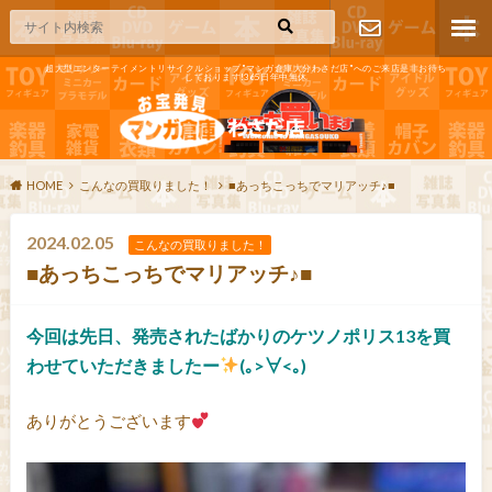
超大型エンターテイメントリサイクルショップ"マンガ倉庫大分わさだ店"へのご来店是非お待ち
しております!365日年中無休
お問い合わ
せ
HOME
こんなの買取りました！
■あっちこっちでマリアッチ♪■
2024.02.05
こんなの買取りました！
■あっちこっちでマリアッチ♪■
今回は先日、発売されたばかりのケツノポリス13を買
わせていただきましたー
(｡>∀<｡)
ありがとうございます