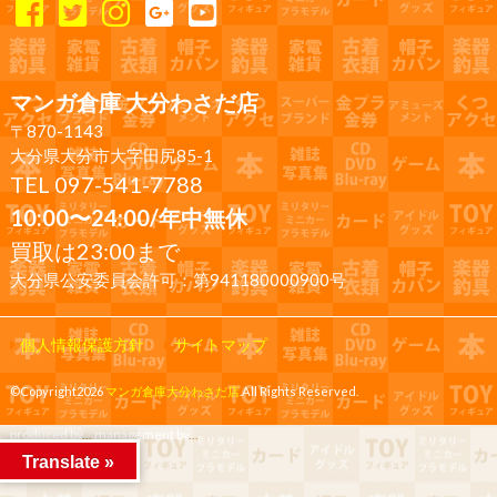
マンガ倉庫 大分わさだ店
〒870-1143
大分県大分市大字田尻85-1
TEL 097-541-7788
10:00〜24:00/年中無休
買取は23:00まで
大分県公安委員会許可：第941180000900号
個人情報保護方針
サイトマップ
©Copyright2026
マンガ倉庫大分わさだ店
.All Rights Reserved.
produced by
...
management by
...
Translate »