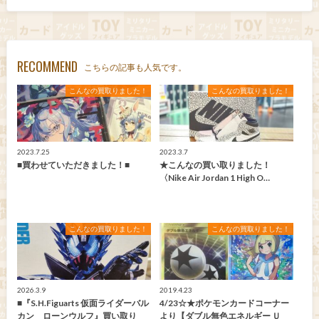
RECOMMEND
こちらの記事も人気です。
こんなの買取りました！
こんなの買取りました！
2023.7.25
2023.3.7
■買わせていただきました！■
★こんなの買い取りました！
〈Nike Air Jordan 1 High O…
こんなの買取りました！
こんなの買取りました！
2026.3.9
2019.4.23
■『S.H.Figuarts 仮面ライダーバル
4/23☆★ポケモンカードコーナー
カン ローンウルフ』買い取り
より【ダブル無色エネルギー Ｕ