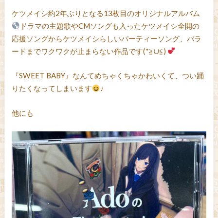
ケツメイシ約2年ぶりとなる13枚目のオリジナルアルバム
ドラマの主題歌やCMソングも入ったケツメイシ全開の
応援ソングからケツメイシらしいパーティーソング、バラ
ードまでワクワクが止まらない作品です(*≧∪≦)
『SWEET BABY』なんてめちゃくちゃかわいくて、つい踊
りたくなってしまいます
♪
他にも