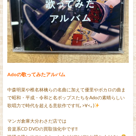
Adoの歌ってみたアルバム
中森明菜や椎名林檎らの名曲に加えて優里やボカロの曲ま
で昭和・平成・令和と名ポップスたちをAdoの素晴らしい
歌唱力で時代を超える意欲作です‼(｡>∀<｡)
マンガ倉庫大分わさだ店では
音楽系CD DVDの買取強化中です‼