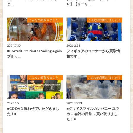
ま…
Ｒ】【リーリ…
こんなの買取りました！
こんなの買取りました！
2024.7.30
2026.2.23
■Portrait.Of.Pirates Sailing Again
フィギュアのコーナーから買取情
ブルッ…
報です！
こんなの買取りました！
こんなの買取りました！
2023.6.5
2025.10.23
■CD DVD 買わせていただきまし
■グッドスマイルカンパニー ユウ
た！■
カ ～会計の日常～ 買い取りまし
た！■