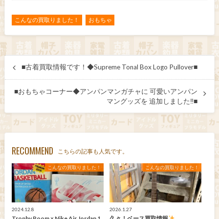
こんなの買取りました！
おもちゃ
■古着買取情報です！◆Supreme Tonal Box Logo Pullover■
■おもちゃコーナー◆アンパンマンガチャに 可愛いアンパン
マングッズを 追加しました‼■
RECOMMEND
こちらの記事も人気です。
こんなの買取りました！
こんなの買取りました！
2024.12.8
2026.1.27
Trophy Room × Nike Air Jordan 1
久々！ベース買取情報