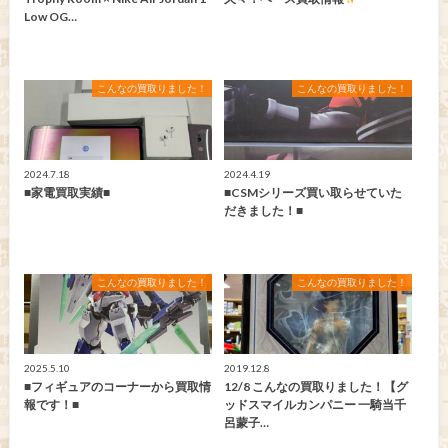
Low OG…
こんなの買取りました！
こんなの買取りました！
2024.7.18
2024.4.19
■家電買取実績■
■CSMシリーズ買い取らせていた
だきました！■
こんなの買取りました！
こんなの買取りました！
2025.5.10
2019.12.8
■フィギュアのコーナーから買取情
12/8 こんなの買取りました！【グ
報です！■
ッドスマイルカンパニー 一騎当千
呂蒙子…