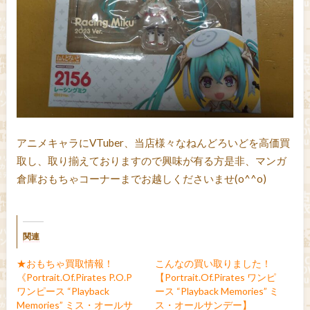
アニメキャラにVTuber、当店様々なねんどろいどを高価買
取し、取り揃えておりますので興味が有る方是非、マンガ
倉庫おもちゃコーナーまでお越しくださいませ(o^^o)
関連
★おもちゃ買取情報！
こんなの買い取りました！
《Portrait.Of.Pirates P.O.P
【Portrait.Of.Pirates ワンピ
ワンピース “Playback
ース “Playback Memories” ミ
Memories” ミス・オールサ
ス・オールサンデー】