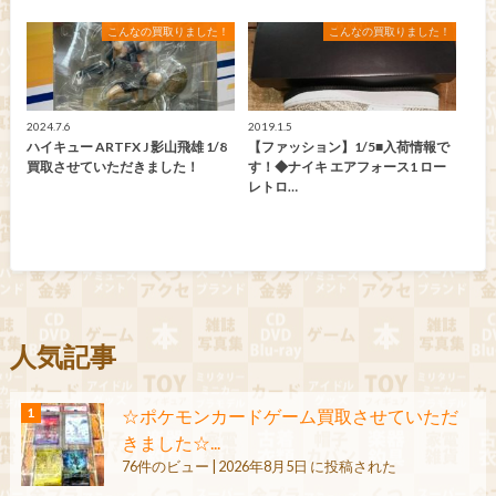
こんなの買取りました！
こんなの買取りました！
2024.7.6
2019.1.5
ハイキュー ARTFX J 影山飛雄 1/8
【ファッション】1/5■入荷情報で
買取させていただきました！
す！◆ナイキ エアフォース1 ロー
レトロ…
人気記事
☆ポケモンカードゲーム買取させていただ
きました☆...
76件のビュー
|
2026年8月5日 に投稿された