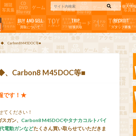
個人情
BUY AND SELL
TRIP
RECRUIT
買取について
出張買取
スタッフ募集
Carbon8 M45DOC等■
arbon8 M45DOC等■
報です！★
せてください！
ガスガン、
Carbon8 M45DOCやタナカコルトパイ
世代電動ガンなど
たくさん買い取らせていただきま