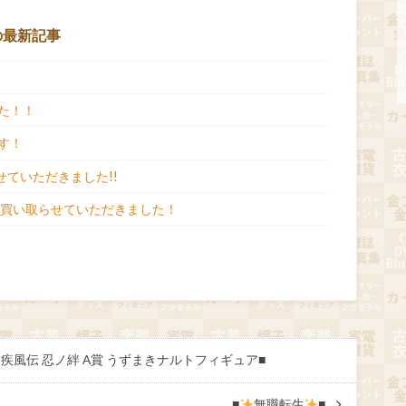
の最新記事
た！！
す！
させていただきました!!
ー買い取らせていただきました！
O疾風伝 忍ノ絆 A賞 うずまきナルトフィギュア■
■
無職転生
■