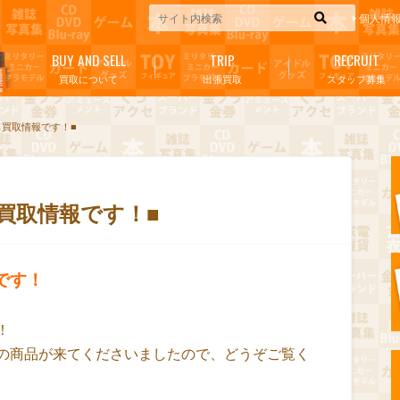
個人情
BUY AND SELL
TRIP
RECRUIT
買取について
出張買取
スタッフ募集
ら買取情報です！■
買取情報です！■
です！
！
の商品が来てくださいましたので、どうぞご覧く