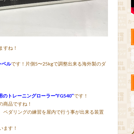
ますね！
ンベル
です！片側5〜25kgで調整出来る海外製のダ
用のトレーニングローラー”FG540″
です！
の商品ですね！
、ペダリングの練習を屋内で行う事が出来る装置
います！