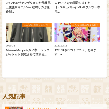
7/19★エヴァンゲリオン初号機 第
9/19 こんなの買取りました！
三使徒サキエルVer. 松村しのぶ原
【HG キュベレイ Mk-II プルツー専
作制…
用…
こんなの買取りました！
こんなの買取りました！
2025.3.6
2021.12.13
Maison Margiela 八ノ字 トラック
12/13■ざわつくアニメ、ありま
ジャケット 買取させて頂きま…
す！■
人気記事