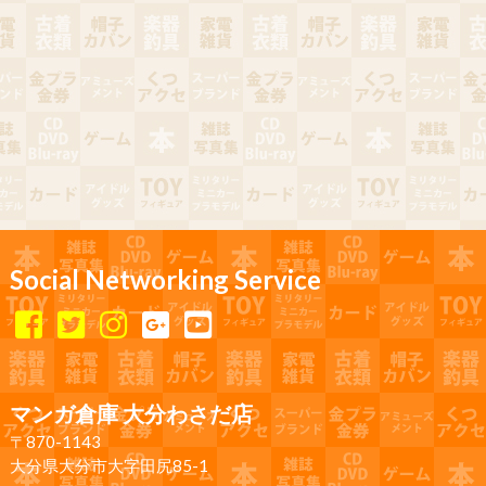
Social Networking Service
マンガ倉庫 大分わさだ店
〒870-1143
大分県大分市大字田尻85-1