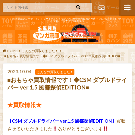
超大型エンターテイメントリサイクルショップ"マンガ倉庫大分わさだ店"へのご来店是非お待ち
しております!365日年中無休
お問い合わ
せ
HOME
こんなの買取りました！
■おもちゃ買取情報です！◆CSM ダブルドライバー ver.1.5 風都探偵EDITION■
2023.10.04
こんなの買取りました！
■おもちゃ買取情報です！◆CSM ダブルドライ
バー ver.1.5 風都探偵EDITION■
★買取情報★
【CSM ダブルドライバー ver.1.5 風都探偵EDITION】
買取
させていただきました
ありがとうございます