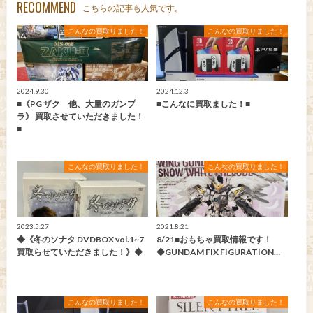
RECOMMEND
こちらの記事も人気です。
こんなの買取りました！
こんなの買取りました！
2024.9.30
2024.12.3
■《PG ザク 他、大量のガンプ
■こんなに買取ました！■
ラ》 買取させていただきました！
■
こんなの買取りました！
こんなの買取りました！
2023.5.27
2021.8.21
◆《冬のソナタ DVDBOX vol.1~7
8/21■おもちゃ買取情報です！
買取らせていただきました！》◆
◆GUNDAM FIX FIGURATION…
こんなの買取りました！
こんなの買取りました！