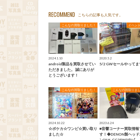
RECOMMEND
こちらの記事も人気です。
こんなの買取りました！
イベン
2024.1.10
2020.5.2
android製品を買取させてい
5/2 GWセールやって
ただきました。 誠にありが
とうございます！
こんなの買取りました！
こんなの買取りま
2024.10.22
2023.6.24
☆ポケカ☆ワンピ☆買い取り
■音響コーナー買取情報
ました☆
す！◆DENON製ヘッド
ン"AH-GC25W"のゾ…