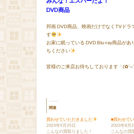
みんな！エスパーだよ！
DVD商品
邦画 DVD商品、映画だけでなくTVドラ
す
お家に眠っている DVD Blu-ray商
ちください
皆様のご来店お待ちしております╰(✿´⌣`
関連
買わせていただきました
■買わせて
2023年9月25日
2023年8月
こんなの買取りました！
こんなの買