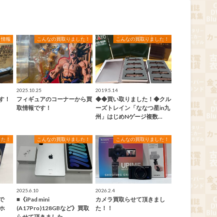
ト情報
こんなの買取りました！
こんなの買取りました！
2025.10.25
2019.5.14
ます！
フィギュアのコーナーから買
◆◆買い取りました！◆クル
取情報です！
ーズトレイン「ななつ星in九
州」はじめNゲージ複数…
した！
こんなの買取りました！
こんなの買取りました！
2025.6.10
2026.2.4
で
■《iPad mini
カメラ買取らせて頂きまし
ホ
(A17Pro)128GBなど》買取
た！！
らせて頂きました…