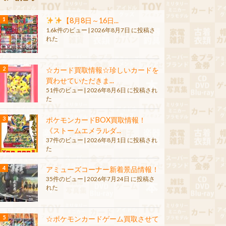
【8月8日～16日...
1.6k件のビュー
|
2026年8月7日 に投稿さ
れた
☆カード買取情報☆珍しいカードを
買わせていただきま...
51件のビュー
|
2026年8月6日 に投稿され
た
ポケモンカードBOX買取情報！
《ストームエメラルダ...
37件のビュー
|
2026年8月1日 に投稿され
た
アミューズコーナー新着景品情報！
35件のビュー
|
2026年7月24日 に投稿さ
れた
☆ポケモンカードゲーム買取させて