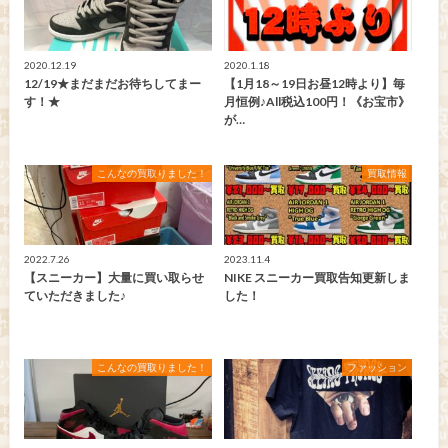
2020.12.19
2020.1.18
12/19★まだまだお待ちしてまー
【1月18～19日お昼12時より】毎
す！★
月恒例♪All税込100円！《お宝市》
が…
こんなの買取りました！
買取情報
2022.7.26
2023.11.4
【スニーカー】大量に買い取らせ
NIKE スニーカー買取告知更新しま
ていただきました♪
した！
こんなの買取りました！
ファッション