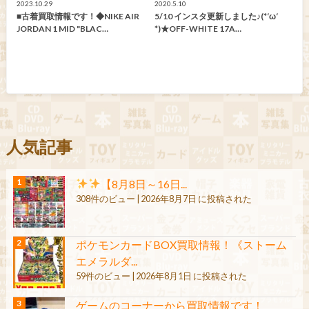
2023.10.29
2020.5.10
■古着買取情報です！◆NIKE AIR
5/10 インスタ更新しました♪(*‘ω‘
JORDAN 1 MID "BLAC…
*)★OFF-WHITE 17A…
人気記事
【8月8日～16日...
308件のビュー
|
2026年8月7日 に投稿された
ポケモンカードBOX買取情報！《ストーム
エメラルダ...
59件のビュー
|
2026年8月1日 に投稿された
ゲームのコーナーから買取情報です！