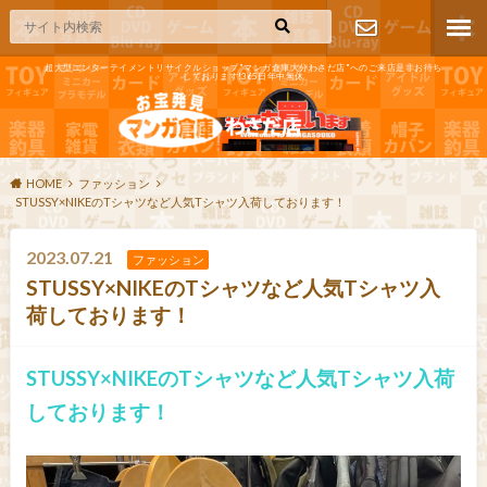
超大型エンターテイメントリサイクルショップ"マンガ倉庫大分わさだ店"へのご来店是非お待ち
しております!365日年中無休
お問い合わ
せ
HOME
ファッション
STUSSY×NIKEのTシャツなど人気Tシャツ入荷しております！
2023.07.21
ファッション
STUSSY×NIKEのTシャツなど人気Tシャツ入
荷しております！
STUSSY×NIKEのTシャツなど人気Tシャツ入荷
しております！