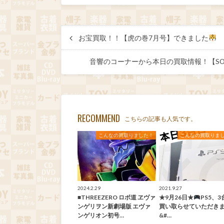
お宝買取！！【虎の巻7月号】できました
音響のコーナーから本日の買取情報！【SON
RECOMMEND
こちらの記事も人気です。
こんなの買取りました！
こんなの買取りま
2024.2.29
2021.9.27
■THREEZERO ロボ道 ヱヴァ
★9月26日★
PS5、3
ンゲリヲン新劇場版 エヴァ
買い取らせていただき
ンゲリオン初号…
&#…