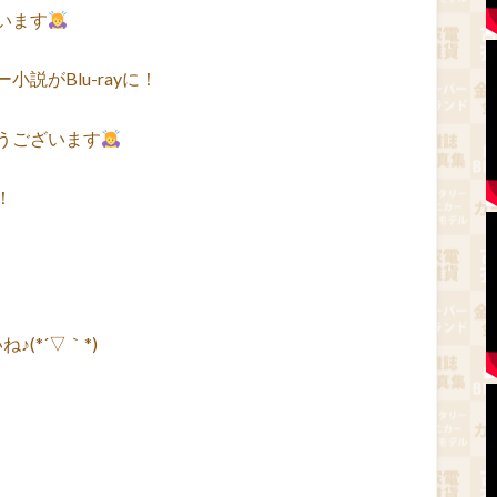
います
説がBlu-rayに！
うございます
！
(*´▽｀*)