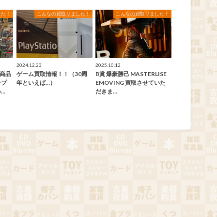
した！
こんなの買取りました！
こんなの買取りました！
2024.12.23
2025.10.12
取商品
ゲーム買取情報！！（30周
B賞 爆豪勝己 MASTERLISE
ンプ
年といえば…）
EMOVING 買取させていた
…
だきま…