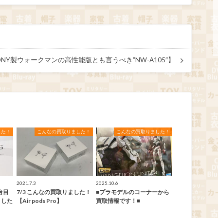
Y製ウォークマンの高性能版とも言うべき”NW-A105″】
した！
こんなの買取りました！
こんなの買取りました！
2021.7.3
2025.10.6
台目
7/3 こんなの買取りました！
■プラモデルのコーナーから
ました
【Air pods Pro】
買取情報です！■