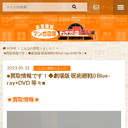
超大型エンターテイメントリサイクルショップ"マンガ倉庫大分わさだ店"へのご来店是非お待ち
しております!365日年中無休
お問い合わ
せ
HOME
こんなの買取りました！
■買取情報です！◆劇場版 呪術廻戦0 Blue-ray+DVD 等々■
2023.05.31
こんなの買取りました！
■買取情報です！◆劇場版 呪術廻戦0 Blue-
ray+DVD 等々■
★買取情報★