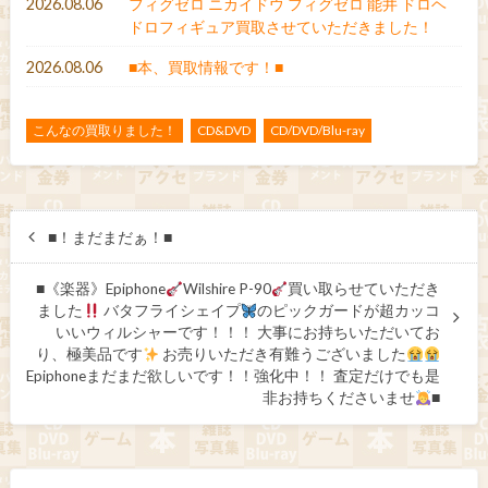
2026.08.06
フィグゼロ ニカイドウ フィグゼロ 能井 ドロヘ
ドロフィギュア買取させていただきました！
2026.08.06
■本、買取情報です！■
こんなの買取りました！
CD&DVD
CD/DVD/Blu-ray
■！まだまだぁ！■
■《楽器》Epiphone
Wilshire P-90
買い取らせていただき
ました
バタフライシェイプ
のピックガードが超カッコ
いいウィルシャーです！！！ 大事にお持ちいただいてお
り、極美品です
お売りいただき有難うございました
Epiphoneまだまだ欲しいです！！強化中！！ 査定だけでも是
非お持ちくださいませ
■