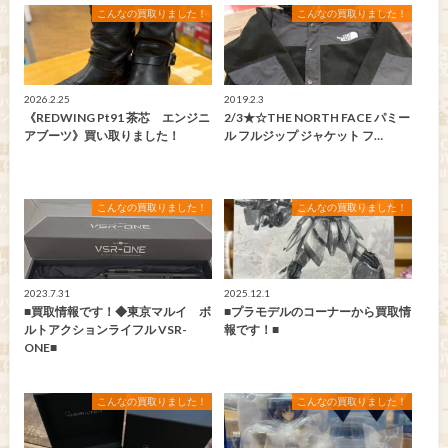
こんなの買取りました！
こんなの買取りました！
2026.2.25
2019.2.3
《REDWING Pt91 茶芯 エンジニ
2/3★☆THE NORTH FACE パミー
アブーツ》買い取りました！
ル フルジップ ジャケット フ…
こんなの買取りました！
こんなの買取りました！
2023.7.31
2025.12.1
■買取情報です！◆東京マルイ ボ
■プラモデルのコーナーから買取情
ルトアクションライフル VSR-
報です！■
ONE■
こんなの買取りました！
こんなの買取りました！