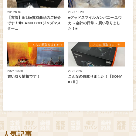
2019.8.18
2025.10.23
【古着】8/18■買取商品のご紹介
■グッドスマイルカンパニー ユウ
です！◆HAMILTON ジャズマス
カ ～会計の日常～ 買い取りまし
ター …
た！■
こんなの買取りました！
こんなの買取りました！
2024.10.30
2022.2.26
買い取り情報です！
こんなの買取りました！【SONY
α7Ⅱ】
人気記事