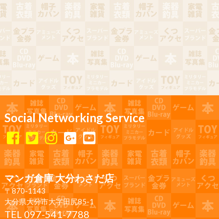
Social Networking Service
マンガ倉庫 大分わさだ店
〒870-1143
大分県大分市大字田尻85-1
TEL 097-541-7788