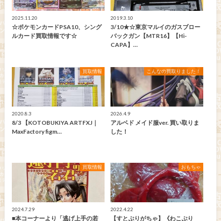
2025.11.20
2019.3.10
☆ポケモンカードPSA10、シング
3/10★☆東京マルイのガスブロー
ルカード買取情報です☆
バックガン【MTR16】【Hi-
CAPA】…
買取情報
こんなの買取りました！
2020.8.3
2026.4.9
8/3 【KOTOBUKIYA ARTFXJ｜
アルベド メイド服ver. 買い取りま
MaxFactory figm…
した！
買取情報
おもちゃ
2024.7.29
2022.4.22
■本コーナーより「逃げ上手の若
【すとぷりがちゃ】《わこぷり