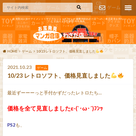
超大型エンターテイメントリサイクルショップ"マンガ倉庫大分わさだ店"へのご来店是非お待ち
しております!365日年中無休
お問い合わ
せ
HOME
ゲーム
10/23 レトロソフト、価格見直しました
2021.10.23
ゲーム
10/23 レトロソフト、価格見直しました
最近ずーーーっと手付かずだったレトロたち…
価格を全て見直しましたε-(`･ω･´)ﾌﾝｯ
PS2
も、