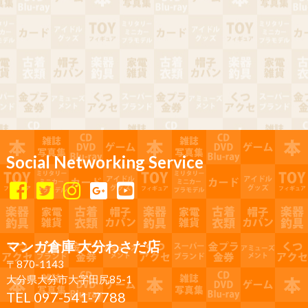
Social Networking Service
マンガ倉庫 大分わさだ店
〒870-1143
大分県大分市大字田尻85-1
TEL 097-541-7788