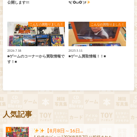
公開します!!!
٩(´✪ω✪`)۶
こんなの買取りました！
こんなの買取りました！
2026.7.18
2025.5.11
■ゲームのコーナーから買取情報で
■ゲーム買取情報！！■
す！■
人気記事
【8月8日～16日...