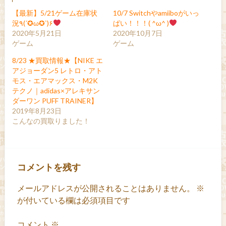
【最新】5/21ゲーム在庫状
10/7 Switchやamiiboがいっ
況٩(´✪ω✪`)۶
ぱい！！！( ^ω^ )
2020年5月21日
2020年10月7日
ゲーム
ゲーム
8/23 ★買取情報★【NIKE エ
アジョーダン5 レトロ・アト
モス・エアマックス・M2K
テクノ｜adidas×アレキサン
ダーワン PUFF TRAINER】
2019年8月23日
こんなの買取りました！
コメントを残す
メールアドレスが公開されることはありません。
※
が付いている欄は必須項目です
コメント
※