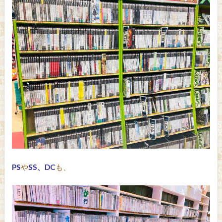
PS
や
SS、DC
も、