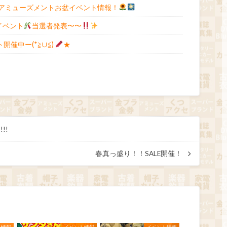
》 アミューズメントお盆イベント情報！
イベント
当選者発表〜〜
開催中ー(*≧∪≦)
★
!!
春真っ盛り！！SALE開催！