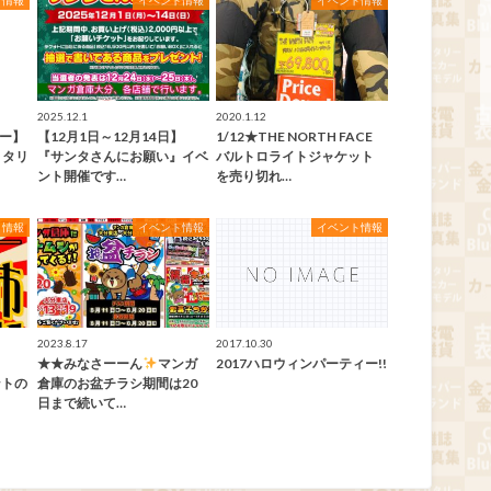
ト情報
イベント情報
イベント情報
2025.12.1
2020.1.12
ナー】
【12月1日～12月14日】
1/12★THE NORTH FACE
リタリ
『サンタさんにお願い』イベ
バルトロライトジャケット
ント開催です…
を売り切れ…
ト情報
イベント情報
イベント情報
2023.8.17
2017.10.30
★★みなさーーん
マンガ
2017ハロウィンパーティー!!
ントの
倉庫のお盆チラシ期間は20
日まで続いて…