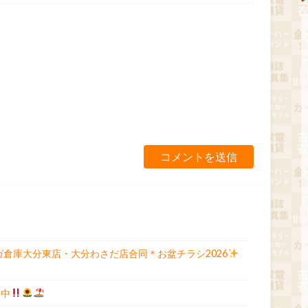
ガ倉庫大分東店・大分わさだ店合同＊お盆チラシ2026
ン中