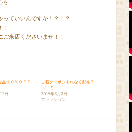
心を
ゃっていいんですか！？！？
！！
にご来店くださいませ！！
全品１０％ＯＦＦ
古着クーポンもれなく配布(*
´▽｀*)
12日
2015年3月3日
ファッション