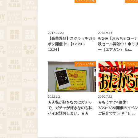
イベント情報
イベン
2017.12.23
2018.9.24
【豪華景品】スクラッチガラ
9/24■【おもちゃコー
ポン開催中!!【12.23～
秋セール開催中！◆ミ
12.24】
ー（エアガン） &a…
イベント情報
イベン
2022.6.2
2020.7.22
★★私が好きなのはガチャ
★もうすぐ4連休！
で、ガチャが好きなのも私。
7/23~7/26開催のイベ
ハイお話おしまい。★★
ご紹介です(∩´∀｀)∩…