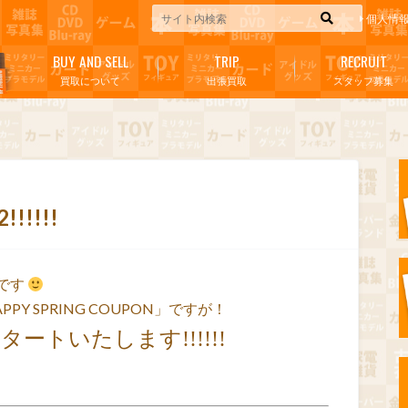
個人情
BUY AND SELL
TRIP
RECRUIT
買取について
出張買取
スタッフ募集
!!!!!
です
 SPRING COUPON」ですが！
トいたします!!!!!!