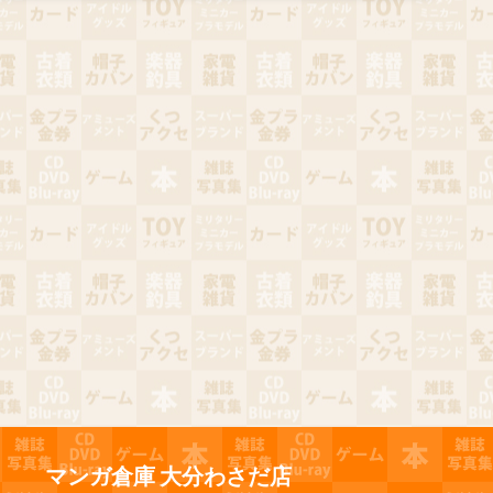
マンガ倉庫 大分わさだ店