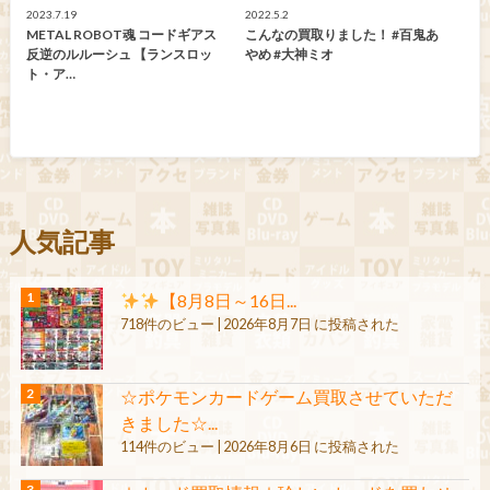
2023.7.19
2022.5.2
METAL ROBOT魂 コードギアス
こんなの買取りました！ #百鬼あ
反逆のルルーシュ 【ランスロッ
やめ #大神ミオ
ト・ア…
人気記事
【8月8日～16日...
718件のビュー
|
2026年8月7日 に投稿された
☆ポケモンカードゲーム買取させていただ
きました☆...
114件のビュー
|
2026年8月6日 に投稿された