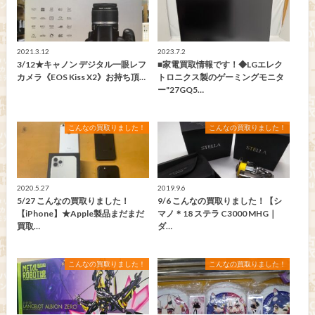
2021.3.12
2023.7.2
3/12★キャノン デジタル一眼レフ
■家電買取情報です！◆LGエレク
カメラ《EOS Kiss X2》お持ち頂…
トロニクス製のゲーミングモニタ
ー"27GQ5…
こんなの買取りました！
こんなの買取りました！
2020.5.27
2019.9.6
5/27 こんなの買取りました！
9/6 こんなの買取りました！【シ
【iPhone】★Apple製品まだまだ
マノ＊18 ステラ C3000 MHG｜
買取…
ダ…
こんなの買取りました！
こんなの買取りました！