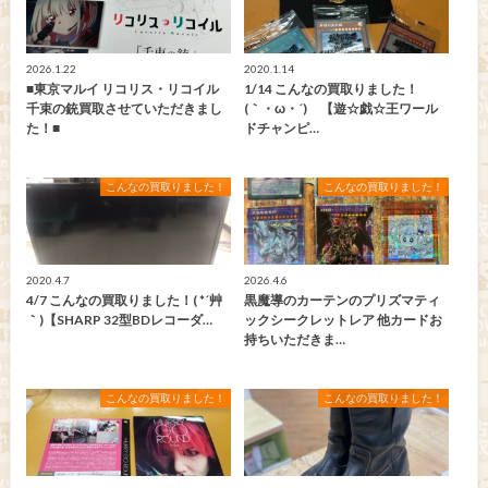
2026.1.22
2020.1.14
■東京マルイ リコリス・リコイル
1/14 こんなの買取りました！
千束の銃買取させていただきまし
(｀・ω・´)ゞ【遊☆戯☆王ワール
た！■
ドチャンピ…
こんなの買取りました！
こんなの買取りました！
2020.4.7
2026.4.6
4/7 こんなの買取りました！( *´艸
黒魔導のカーテンのプリズマティ
｀)【SHARP 32型BDレコーダ…
ックシークレットレア 他カードお
持ちいただきま…
こんなの買取りました！
こんなの買取りました！