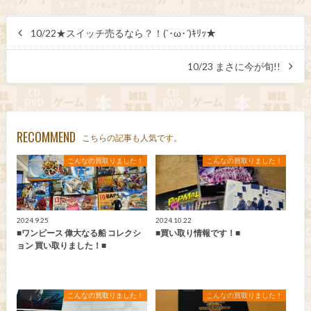
10/22★スイッチ売るなら？！(`･ω･´)ｷﾘｯ★
10/23 まさに今が旬!!
RECOMMEND
こちらの記事も人気です。
こんなの買取りました！
こんなの買取りました！
2024.9.25
2024.10.22
■ワンピース 偉大なる船 コレクシ
■買い取り情報です！■
ョン 買い取りました！■
こんなの買取りました！
こんなの買取りました！