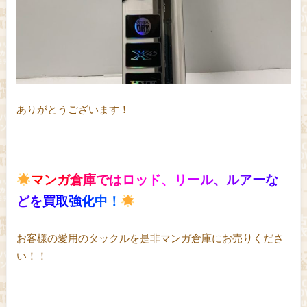
ありがとうございます！
マ
ン
ガ
倉
庫
で
は
ロ
ッ
ド
、
リ
ー
ル
、
ル
ア
ーな
ど
を
買
取
強
化
中
！
お客様の愛用のタックルを是非マンガ倉庫にお売りくださ
い！！