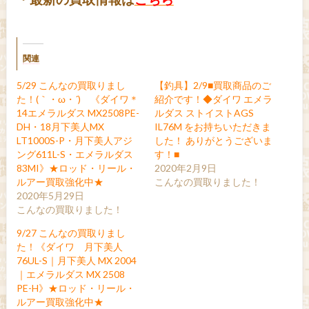
関連
5/29 こんなの買取りまし
【釣具】2/9■買取商品のご
た！(｀・ω・´)ゞ《ダイワ＊
紹介です！◆ダイワ エメラ
14エメラルダス MX2508PE-
ルダス ストイストAGS
DH・18月下美人MX
IL76M をお持ちいただきま
LT1000S-P・月下美人アジ
した！ ありがとうございま
ング611L-S・エメラルダス
す！■
83MI》★ロッド・リール・
2020年2月9日
ルアー買取強化中★
こんなの買取りました！
2020年5月29日
こんなの買取りました！
9/27 こんなの買取りまし
た！《ダイワ 月下美人
76UL-S｜月下美人 MX 2004
｜エメラルダス MX 2508
PE-H》★ロッド・リール・
ルアー買取強化中★