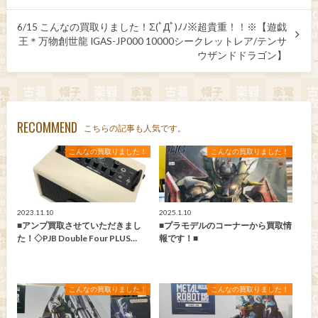
6/15 こんなの買取りました！Σ(ﾟДﾟ)ﾉﾉ※超貴重！！※【遊戯
王＊万物創世龍 IGAS-JP000 10000シークレットレア/テンサ
ウザンドドラゴン】
RECOMMEND
こちらの記事も人気です。
こんなの買取りました！
こんなの買取りました！
2023.11.10
2025.1.10
■アンプ買取させていただきまし
■プラモデルのコーナーから買取情
た！◇PJB Double Four PLUS…
報です！■
こんなの買取りました！
こんなの買取りました！