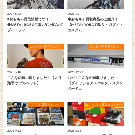
2024.6.22
2023.4.8
■おもちゃ買取情報です！
◆おもちゃ買取商品のご紹介！
◆METAL ROBOT魂 νガンダム(ダ
《METALROBOT魂 リ・ガズィ・
ブル・フィ…
カスタム …
こんなの買取りました！
こんなの買取りました！
2023.6.18
2020.12.22
こんなの買い取りました！【大谷
12/22 こんなの買取りました！
翔平 ボブルヘッド】
《ダイワ ショアスパルタン スタン
ダード …
こんなの買取りました！
こんなの買取りました！
2023.9.22
2026.5.16