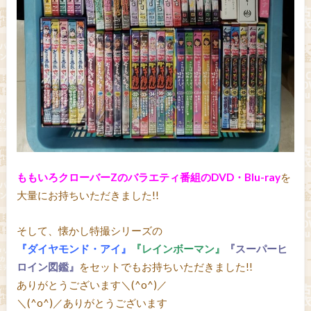
ももいろクローバーZのバラエティ番組のDVD・Blu-ray
を
大量にお持ちいただきました!!
そして、懐かし特撮シリーズの
『ダイヤモンド・アイ』
『レインボーマン』
『スーパーヒ
ロイン図鑑』
をセットでもお持ちいただきました!!
ありがとうございます＼(^o^)／
＼(^o^)／ありがとうございます