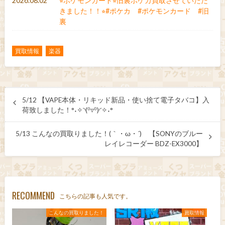
2026.08.02
⭐︎ポケモンカード⭐︎旧裏ポケカ買取させていただ
きました！！⭐︎#ポケカ #ポケモンカード #旧
裏
買取情報
楽器
5/12 【VAPE本体・リキッド新品・使い捨て電子タバコ】入
荷致しました！°˖✧◝(⁰▿⁰)◜✧˖°
5/13 こんなの買取りました！(｀・ω・´)ゞ【SONYのブルー
レイレコーダー BDZ-EX3000】
RECOMMEND
こちらの記事も人気です。
こんなの買取りました！
買取情報