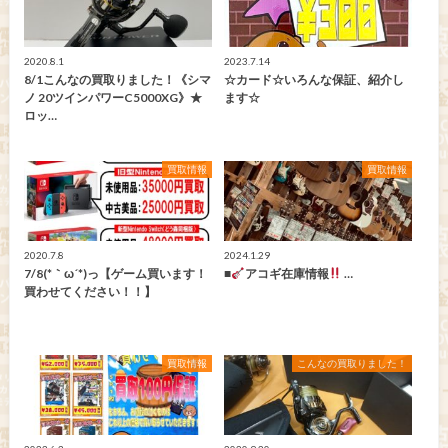
2020.8.1
2023.7.14
8/1こんなの買取りました！《シマ
☆カード☆いろんな保証、紹介し
ノ 20ツインパワーC5000XG》★
ます☆
ロッ…
買取情報
買取情報
2020.7.8
2024.1.29
7/8(*｀ω´*)っ【ゲーム買います！
■
アコギ在庫情報
…
買わせてください！！】
買取情報
こんなの買取りました！