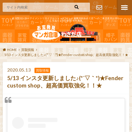
超大型エンターテイメントリサイクルショップ"マンガ倉庫大分わさだ店"へのご来店是非お待ち
しております!365日年中無休
お問い合わ
せ
HOME
買取情報
5/13 インスタ更新しました♪(*´▽｀*)★Fender custom shop、超高価買取強化！！★
2020.05.13
買取情報
5/13 インスタ更新しました♪(*´▽｀*)★Fender
custom shop、超高価買取強化！！★