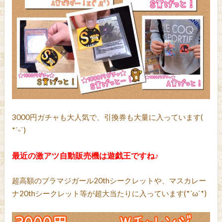
3000円ガチャも大人気で、引換券も大量に入っています(
*ˊᵕˋ)
最近の激アツ自動販売機は遊戯王ですね♪
超高額のブラマジガール20thシークレットや、マスカレー
ナ20thシークレット等が超大当たりに入っています(*´ω`*)