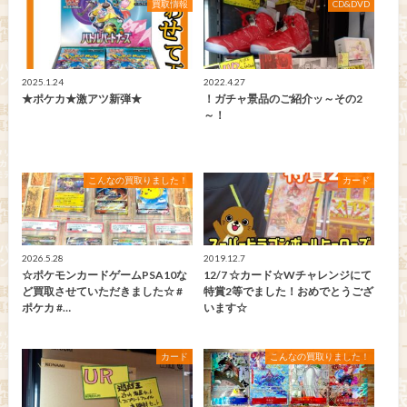
買取情報
CD&DVD
2025.1.24
2022.4.27
★ポケカ★激アツ新弾★
！ガチャ景品のご紹介ッ～その2
～！
こんなの買取りました！
カード
2026.5.28
2019.12.7
☆ポケモンカードゲームPSA10な
12/7 ☆カード☆Wチャレンジにて
ど買取させていただきました☆ #
特賞2等でました！おめでとうござ
ポケカ #…
います☆
カード
こんなの買取りました！