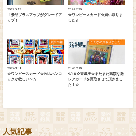
2022.5.13
2024.7.30
！景品プラスアップがグレードア
☆ワンピースカード☆買い取りま
ップ！
した☆
買取情報
こんなの買取りました！
2024.3.31
2020.9.18
☆ワンピースカード☆PSAハンコ
9/18 ☆遊戯王☆またまた高額な激
ックが欲しい〜☆
レアカードを買取させて頂きまし
た！☆
人気記事