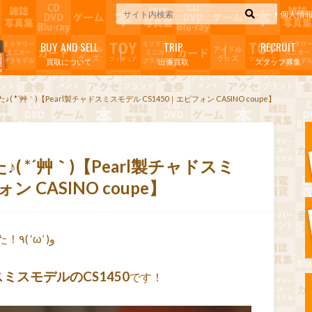
個人情
BUY AND SELL
TRIP
RECRUIT
買取について
出張買取
スタッフ募集
♪( *´艸｀)【Pearl製チャドスミスモデル CS1450｜エピフォン CASINO coupe】
( *´艸｀)【Pearl製チャドスミ
 CASINO coupe】
素晴らしい楽器を買い取らせて頂きました！٩( ‘ω’ )و
スミスモデルのCS1450
です！