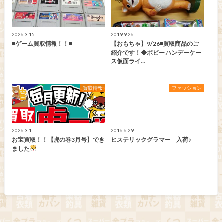
2026.3.15
2019.9.26
■ゲーム買取情報！！■
【おもちゃ】9/26■買取商品のご
紹介です！◆ポピー ハンデーケー
ス仮面ライ…
買取情報
ファッション
2026.3.1
2016.6.29
お宝買取！！【虎の巻3月号】でき
ヒステリックグラマー 入荷♪
ました