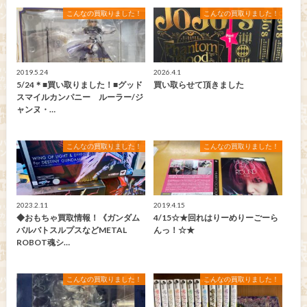
こんなの買取りました！
こんなの買取りました！
2019.5.24
2026.4.1
5/24＊■買い取りました！■グッド
買い取らせて頂きました
スマイルカンパニー ルーラー/ジ
ャンヌ・…
こんなの買取りました！
こんなの買取りました！
2023.2.11
2019.4.15
◆おもちゃ買取情報！《ガンダム
4/15☆★回れはりーめりーごーら
バルバトスルプスなどMETAL
んっ！☆★
ROBOT魂シ…
こんなの買取りました！
こんなの買取りました！