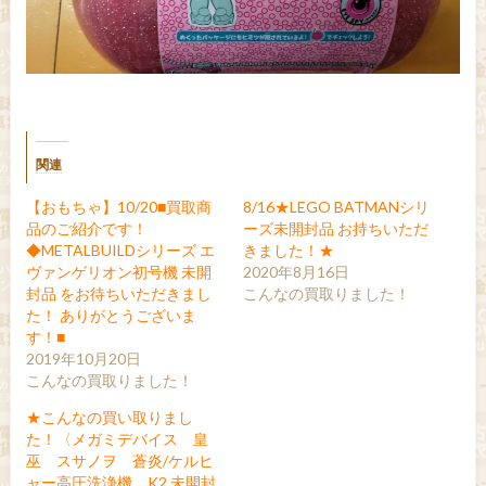
関連
【おもちゃ】10/20■買取商
8/16★LEGO BATMANシリ
品のご紹介です！
ーズ未開封品 お持ちいただ
◆METALBUILDシリーズ エ
きました！★
ヴァンゲリオン初号機 未開
2020年8月16日
封品 をお待ちいただきまし
こんなの買取りました！
た！ ありがとうございま
す！■
2019年10月20日
こんなの買取りました！
★こんなの買い取りまし
た！〈メガミデバイス 皇
巫 スサノヲ 蒼炎/ケルヒ
ャー高圧洗浄機 K2 未開封