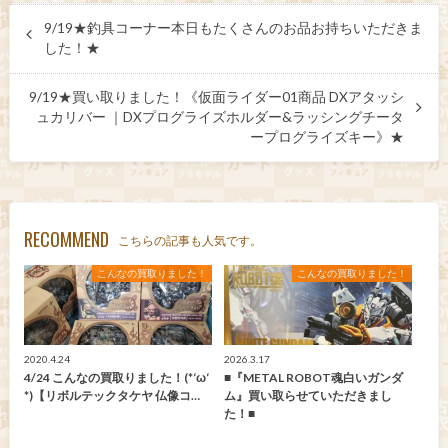
9/19★釣具コーナー本日もたくさんのお品お持ちいただきま
した！★
9/19★買い取りました！《仮面ライダー01商品 DXアタッシ
ュカリバー ｜DXプログライズホルダー&ラッシングチータ
ープログライズキー》★
RECOMMEND
こちらの記事も人気です。
こんなの買取りました！
こんなの買取りました！
2020.4.24
2026.3.17
4/24 こんなの買取りました！(*‘ω‘
■『METAL ROBOT魂白いガンダ
*)【リボルテックタケヤ 仏像コ…
ム』買い取らせていただきまし
た！■