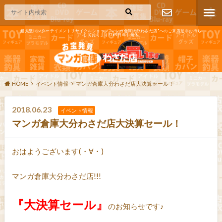
超大型エンターテイメントリサイクルショップ"マンガ倉庫大分わさだ店"へのご来店是非お待ち
しております!365日年中無休
お問い合わ
せ
HOME
イベント情報
マンガ倉庫大分わさだ店大決算セール！
2018.06.23
イベント情報
マンガ倉庫大分わさだ店大決算セール！
おはようございます(・∀・)
マンガ倉庫大分わさだ店!!!
『大決算セール』
のお知らせです♪