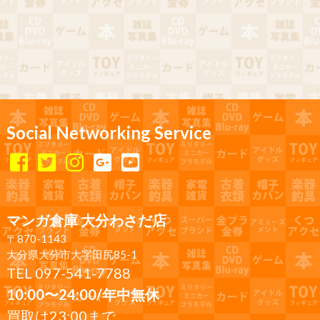
Social Networking Service
マンガ倉庫 大分わさだ店
〒870-1143
大分県大分市大字田尻85-1
TEL 097-541-7788
10:00〜24:00/年中無休
買取は23:00まで