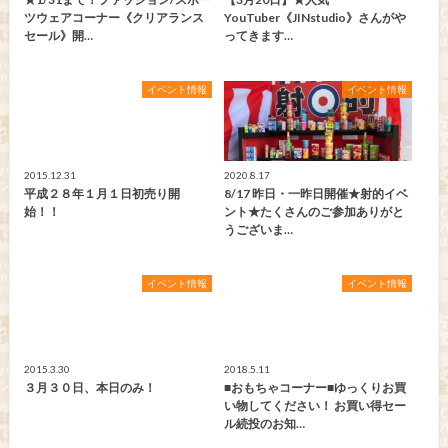
ツウェアコーナー《クリアランス
YouTuber《JINstudio》さんがや
セール》開…
ってきます…
イベント情報
イベント情報
2015.12.31
2020.8.17
平成２８年１月１日初売り開
8/17 昨日・一昨日開催★射的イベ
始！！
ント★たくさんのご参加ありがと
うございま…
イベント情報
イベント情報
2015.3.30
2018.5.11
３月３０日、本日のみ！
■おもちゃコーナー■ゆっくりお買
い物してください！ お買い得セー
ル続投のお知…