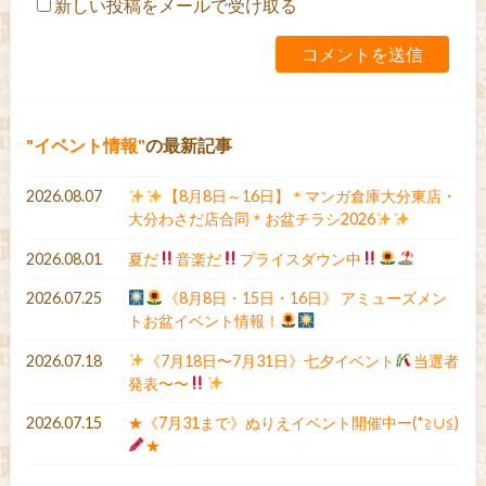
新しい投稿をメールで受け取る
イベント情報
の最新記事
2026.08.07
【8月8日～16日】＊マンガ倉庫大分東店・
大分わさだ店合同＊お盆チラシ2026
2026.08.01
夏だ
音楽だ
プライスダウン中
2026.07.25
《8月8日・15日・16日》 アミューズメン
トお盆イベント情報！
2026.07.18
《7月18日〜7月31日》七夕イベント
当選者
発表〜〜
2026.07.15
★《7月31まで》ぬりえイベント開催中ー(*≧∪≦)
★